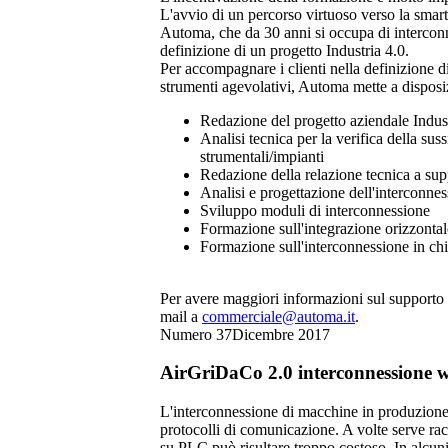
L'avvio di un percorso virtuoso verso la smart
Automa, che da 30 anni si occupa di interconnes
definizione di un progetto Industria 4.0.
Per accompagnare i clienti nella definizione di 
strumenti agevolativi, Automa mette a disposiz
Redazione del progetto aziendale Indust
Analisi tecnica per la verifica della sus
strumentali/impianti
Redazione della relazione tecnica a supp
Analisi e progettazione dell'interconnes
Sviluppo moduli di interconnessione
Formazione sull'integrazione orizzontal
Formazione sull'interconnessione in chi
Per avere maggiori informazioni sul supporto d
mail a
commerciale@automa.it
.
Numero 37
Dicembre 2017
AirGriDaCo 2.0 interconnessione wir
L'interconnessione di macchine in produzione,
protocolli di comunicazione. A volte serve rac
su PLC può risultare troppo costoso. In alcun