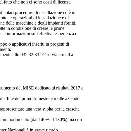
l fatto che non ci sono costi di licenza
icolari procedure di installazione ed è in
tte le operazioni di installazione e di
ne delle macchine e degli impianti forniti.
te in condizione di creare le prime
le informazioni sull'effettiva esperienza e
po o applicativi inseriti in progetti di
nienti.
tamente allo 035.32.33.911 o via e-mail a
documento del MISE dedicato ai risultati 2017 e
alla fine del primo trimestre e molte aziende
rappresentare una vera svolta per la crescita
 superammortamento (dal 140% al 130%) ma con
ter Nazionali è in grave ritardo.