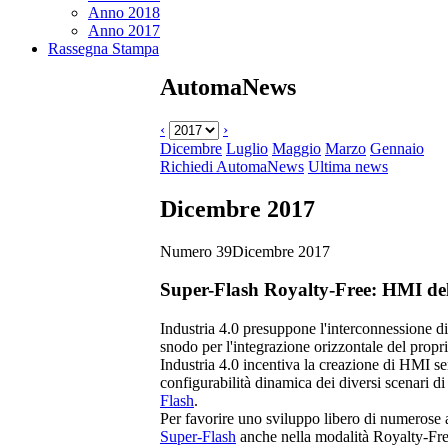
Anno 2018
Anno 2017
Rassegna Stampa
AutomaNews
‹
›
Dicembre
Luglio
Maggio
Marzo
Gennaio
Richiedi AutomaNews
Ultima news
Dicembre 2017
Numero 39
Dicembre 2017
Super-Flash Royalty-Free
: HMI del
Industria 4.0 presuppone l'interconnessione 
snodo per l'integrazione orizzontale del propri
Industria 4.0 incentiva la creazione di HMI semp
configurabilità dinamica dei diversi scenari d
Flash
.
Per favorire uno sviluppo libero di numerose
Super-Flash
anche nella modalità
Royalty-Fr