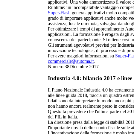
applicativi. Una volta ammortizzato il valore d
Runtime: un incomparabile vantaggio competit
Super-Flash
genera applicativi molto compatti 
grado di importare applicativi anche molto vec
assistenza, locale o remota, salvaguardando gl
Per ottimizzare i tempi di apprendimento Auto
applicazioni. La formazione è erogata dagli sv
conoscenza del partecipante. Si ottiene così un
Gli strumenti agevolativi previsti per Industria
innovazione tecnologica, di processo e di prod
Per avere maggiori informazioni su
Super-Fla
commerciale@automa.it
.
Numero 38
Dicembre 2017
Industria 4.0: bilancio 2017 e line
Il Piano Nazionale Industria 4.0 ha certamente
alle linee guida 2018, traccia un quadro estr
I dati sono da interpretare in modo ancor più p
non hanno ancora realmente preso in consider
Questo fa prevedere che l'ultima parte del 2017
del PIL in Italia.
La direzione presa dalla legge di stabilità 2
l'importante novità dello sconto fiscale sulle a
L'incentivazione della formazione è molto impo