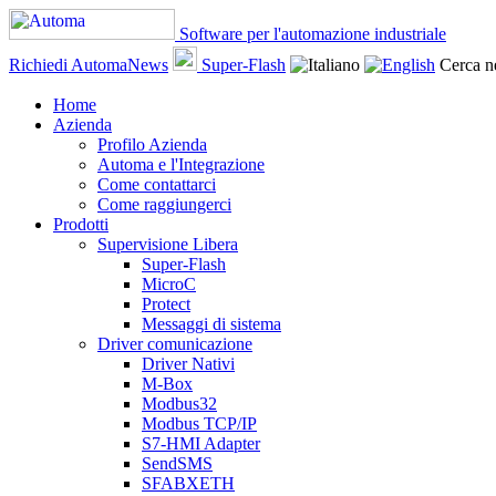
Software per l'automazione industriale
Richiedi AutomaNews
Super-Flash
Cerca ne
Home
Azienda
Profilo Azienda
Automa e l'Integrazione
Come contattarci
Come raggiungerci
Prodotti
Supervisione Libera
Super-Flash
MicroC
Protect
Messaggi di sistema
Driver comunicazione
Driver Nativi
M-Box
Modbus32
Modbus TCP/IP
S7-HMI Adapter
SendSMS
SFABXETH