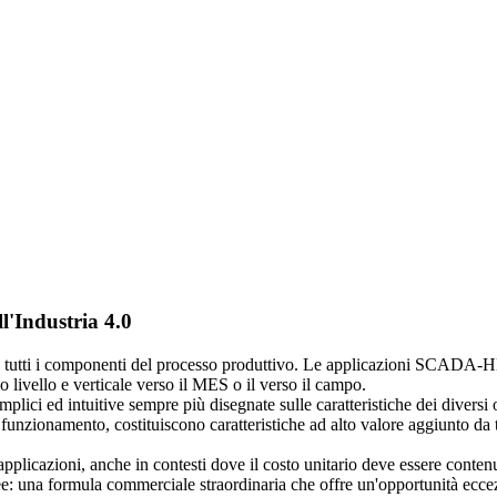
l'Industria 4.0
di tutti i componenti del processo produttivo. Le applicazioni SCADA-H
o livello e verticale verso il MES o il verso il campo.
lici ed intuitive sempre più disegnate sulle caratteristiche dei diversi ope
i funzionamento, costituiscono caratteristiche ad alto valore aggiunto da
 applicazioni, anche in contesti dove il costo unitario deve essere co
ee
: una formula commerciale straordinaria che offre un'opportunità ecce