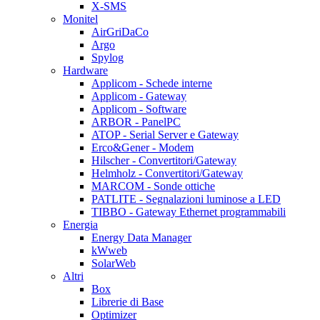
X-SMS
Monitel
AirGriDaCo
Argo
Spylog
Hardware
Applicom - Schede interne
Applicom - Gateway
Applicom - Software
ARBOR - PanelPC
ATOP - Serial Server e Gateway
Erco&Gener - Modem
Hilscher - Convertitori/Gateway
Helmholz - Convertitori/Gateway
MARCOM - Sonde ottiche
PATLITE - Segnalazioni luminose a LED
TIBBO - Gateway Ethernet programmabili
Energia
Energy Data Manager
kWweb
SolarWeb
Altri
Box
Librerie di Base
Optimizer