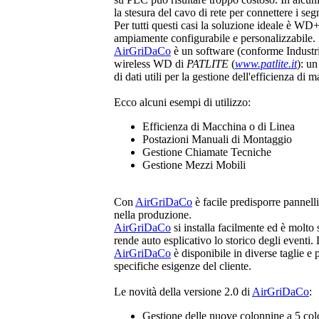
la stesura del cavo di rete per connettere i se
Per tutti questi casi la soluzione ideale è WD
ampiamente configurabile e personalizzabile.
AirGriDaCo
è un software (conforme Industria 
wireless WD di
PATLITE
(
www.patlite.it
): u
di dati utili per la gestione dell'efficienza di 
Ecco alcuni esempi di utilizzo:
Efficienza di Macchina o di Linea
Postazioni Manuali di Montaggio
Gestione Chiamate Tecniche
Gestione Mezzi Mobili
Con
AirGriDaCo
è facile predisporre pannell
nella produzione.
AirGriDaCo
si installa facilmente ed è molto
rende auto esplicativo lo storico degli eventi
AirGriDaCo
è disponibile in diverse taglie e 
specifiche esigenze del cliente.
Le novità della versione 2.0 di
AirGriDaCo
:
Gestione delle nuove colonnine a 5 col