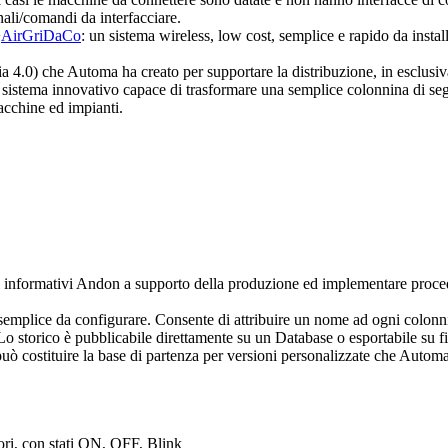
gnali/comandi da interfacciare.
+
AirGriDaCo
: un sistema wireless, low cost, semplice e rapido da instal
4.0) che Automa ha creato per supportare la distribuzione, in esclusiva pe
n sistema innovativo capace di trasformare una semplice colonnina di se
macchine ed impianti.
i informativi Andon a supporto della produzione ed implementare proced
 semplice da configurare. Consente di attribuire un nome ad ogni colonni
. Lo storico è pubblicabile direttamente su un Database o esportabile su
può costituire la base di partenza per versioni personalizzate che Automa
ori, con stati ON, OFF, Blink