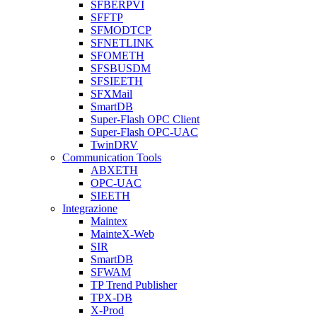
SFBERPVI
SFFTP
SFMODTCP
SFNETLINK
SFOMETH
SFSBUSDM
SFSIEETH
SFXMail
SmartDB
Super-Flash OPC Client
Super-Flash OPC-UAC
TwinDRV
Communication Tools
ABXETH
OPC-UAC
SIEETH
Integrazione
Maintex
MainteX-Web
SIR
SmartDB
SFWAM
TP Trend Publisher
TPX-DB
X-Prod