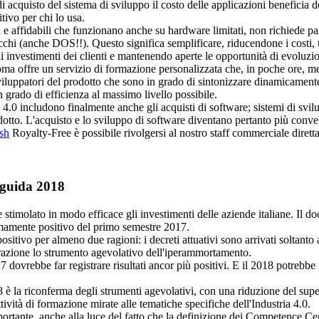
i acquisto del sistema di sviluppo il costo delle applicazioni beneficia de
ivo per chi lo usa.
e affidabili che funzionano anche su hardware limitati, non richiede part
chi (anche DOS!!). Questo significa semplificare, riducendone i costi, tu
i investimenti dei clienti e mantenendo aperte le opportunità di evoluzio
ma offre un servizio di formazione personalizzata che, in poche ore, met
iluppatori del prodotto che sono in grado di sintonizzare dinamicamente 
 grado di efficienza al massimo livello possibile.
 4.0 includono finalmente anche gli acquisti di software; sistemi di svilup
otto. L'acquisto e lo sviluppo di software diventano pertanto più conve
sh
Royalty-Free
è possibile rivolgersi al nostro staff commerciale diret
e guida 2018
 stimolato in modo efficace gli investimenti delle aziende italiane. Il 
emamente positivo del primo semestre 2017.
ositivo per almeno due ragioni: i decreti attuativi sono arrivati soltanto 
azione lo strumento agevolativo dell'iperammortamento.
 dovrebbe far registrare risultati ancor più positivi. E il 2018 potrebbe 
018 è la riconferma degli strumenti agevolativi, con una riduzione del
ttività di formazione mirate alle tematiche specifiche dell'Industria 4.0.
rtante, anche alla luce del fatto che la definizione dei Competence Cen