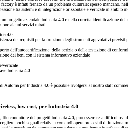
 factory è infatti frenato da un problema culturale: spesso mancano, nel
sione tra sistemi e di integrazione orizzontale e verticale in ambito ind
un progetto aziendale Industria 4.0 e nella corretta identificazione dei re
ione alcuni servizi mirati:
ria 4.0
sistenza dei requisiti per la fruizione degli strumenti agevolativi previsti
orto dell'autocertificazione, della perizia o dell'attestazione di conformi
sione dei beni con il sistema informativo aziendale
e/verticale
ave Industria 4.0
i Automa per Industria 4.0 è possibile rivolgersi al nostro staff commer
eless, low cost, per Industria 4.0
 filo conduttore dei progetti Industria 4.0, può essere resa difficoltos
cogliere pochi segnali relativi a comandi operatore o stati di funziona
i casi le macchine da connettere sono datate e non hanno interfacce di 