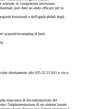
le aziende, le competenze necessarie.
ustriale, può dare un aiuto efficace per la
quisiti funzionali e dell'applicabilità degli
 per acquisti/revamping di beni
tà
ciale direttamente allo 035.32.33.911 o via e-
a dalla mancanza di documentazione dei
mento: l'implementazione di un sistema basato
comunicazione. Spesso poi, l'onere maggiore è