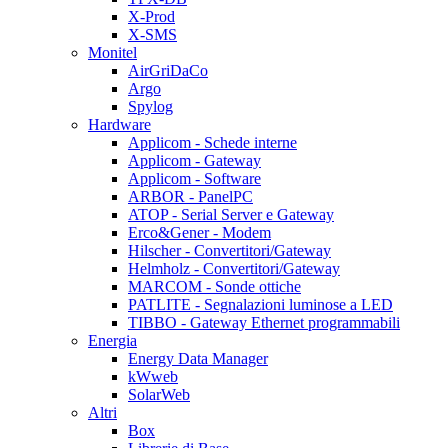
X-Prod
X-SMS
Monitel
AirGriDaCo
Argo
Spylog
Hardware
Applicom - Schede interne
Applicom - Gateway
Applicom - Software
ARBOR - PanelPC
ATOP - Serial Server e Gateway
Erco&Gener - Modem
Hilscher - Convertitori/Gateway
Helmholz - Convertitori/Gateway
MARCOM - Sonde ottiche
PATLITE - Segnalazioni luminose a LED
TIBBO - Gateway Ethernet programmabili
Energia
Energy Data Manager
kWweb
SolarWeb
Altri
Box