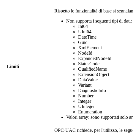
Rispetto le funzionalità di base si segnal
Non supporta i seguenti tipi di dati:
Int64
UInt64
DateTime
Guid
XmlElement
NodeId
ExpandedNodeId
StatusCode
Limiti
QualifiedName
ExtensionObject
DataValue
Variant
DiagnosticInfo
Number
Integer
UInteger
Enumeration
Valori array: sono supportati solo
OPC-UAC
richiede, per l'utilizzo, le se