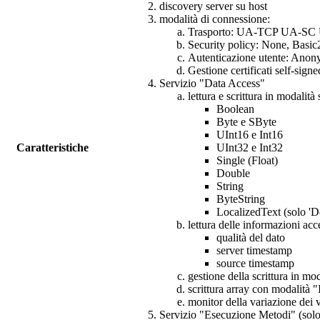
discovery server su host
modalità di connessione:
Trasporto: UA-TCP UA-SC
Security policy: None, Bas
Autenticazione utente: Ano
Gestione certificati self-signe
Servizio "Data Access"
lettura e scrittura in modalit
Boolean
Byte e SByte
UInt16 e Int16
Caratteristiche
UInt32 e Int32
Single (Float)
Double
String
ByteString
LocalizedText (solo 'D
lettura delle informazioni acc
qualità del dato
server timestamp
source timestamp
gestione della scrittura in mo
scrittura array con modalità
monitor della variazione dei
Servizio "Esecuzione Metodi" (solo