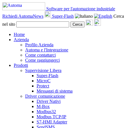
Software per l'automazione industriale
Richiedi AutomaNews
Super-Flash
Cerca
nel sito
Cerca
Home
Azienda
Profilo Azienda
Automa e l'Integrazione
Come contattarci
Come raggiungerci
Prodotti
Supervisione Libera
Super-Flash
MicroC
Protect
Messaggi di sistema
Driver comunicazione
Driver Nativi
M-Box
Modbus32
Modbus TCP/IP
S7-HMI Adapter
SendSMS