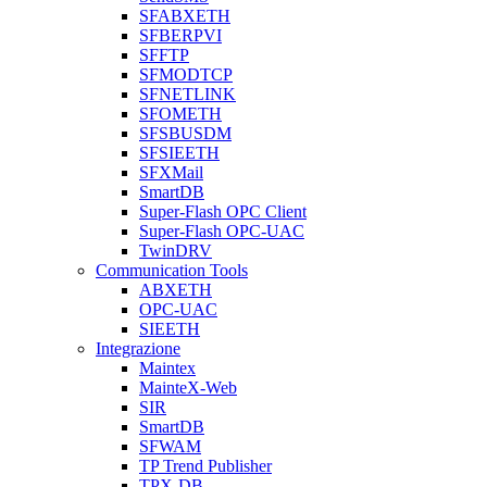
SFABXETH
SFBERPVI
SFFTP
SFMODTCP
SFNETLINK
SFOMETH
SFSBUSDM
SFSIEETH
SFXMail
SmartDB
Super-Flash OPC Client
Super-Flash OPC-UAC
TwinDRV
Communication Tools
ABXETH
OPC-UAC
SIEETH
Integrazione
Maintex
MainteX-Web
SIR
SmartDB
SFWAM
TP Trend Publisher
TPX-DB