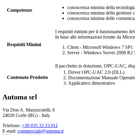
conoscenza minima della tecnolog
Competenze
conoscenza minima della gestione ce
conoscenza minima delle comunica
I requisiti minimi per il funzionamento del
In base alle informazioni fornite da Micro
Requisiti Minimi
Client - Microsoft Windows 7 SP1
Server - Windows Server 2008 R2
Il pacchetto in dotazione,
OPC-UAC
, dis
Driver
OPC-UAC
2.0 (DLL)
Contenuto Prodotto
Documentazione Manuale Operati
Applicativo dimostrativo
Automa srl
Via Don A. Mazzucotelli, 6
24020 Gorle (BG) - Italy
Telefono:
+39 035.32.33.911
E-mail:
commerciale@automa.it