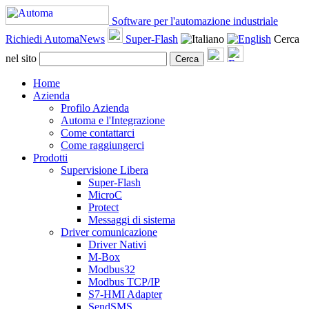
Software per l'automazione industriale
Richiedi AutomaNews
Super-Flash
Cerca
nel sito
Cerca
Home
Azienda
Profilo Azienda
Automa e l'Integrazione
Come contattarci
Come raggiungerci
Prodotti
Supervisione Libera
Super-Flash
MicroC
Protect
Messaggi di sistema
Driver comunicazione
Driver Nativi
M-Box
Modbus32
Modbus TCP/IP
S7-HMI Adapter
SendSMS