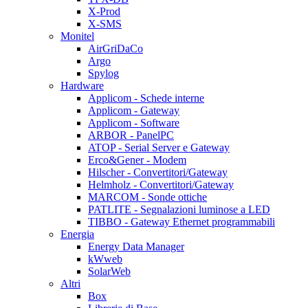
X-Prod
X-SMS
Monitel
AirGriDaCo
Argo
Spylog
Hardware
Applicom - Schede interne
Applicom - Gateway
Applicom - Software
ARBOR - PanelPC
ATOP - Serial Server e Gateway
Erco&Gener - Modem
Hilscher - Convertitori/Gateway
Helmholz - Convertitori/Gateway
MARCOM - Sonde ottiche
PATLITE - Segnalazioni luminose a LED
TIBBO - Gateway Ethernet programmabili
Energia
Energy Data Manager
kWweb
SolarWeb
Altri
Box