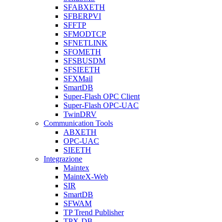
SFABXETH
SFBERPVI
SFFTP
SFMODTCP
SFNETLINK
SFOMETH
SFSBUSDM
SFSIEETH
SFXMail
SmartDB
Super-Flash OPC Client
Super-Flash OPC-UAC
TwinDRV
Communication Tools
ABXETH
OPC-UAC
SIEETH
Integrazione
Maintex
MainteX-Web
SIR
SmartDB
SFWAM
TP Trend Publisher
TPX-DB