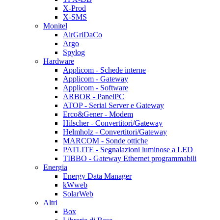
X-Prod
X-SMS
Monitel
AirGriDaCo
Argo
Spylog
Hardware
Applicom - Schede interne
Applicom - Gateway
Applicom - Software
ARBOR - PanelPC
ATOP - Serial Server e Gateway
Erco&Gener - Modem
Hilscher - Convertitori/Gateway
Helmholz - Convertitori/Gateway
MARCOM - Sonde ottiche
PATLITE - Segnalazioni luminose a LED
TIBBO - Gateway Ethernet programmabili
Energia
Energy Data Manager
kWweb
SolarWeb
Altri
Box