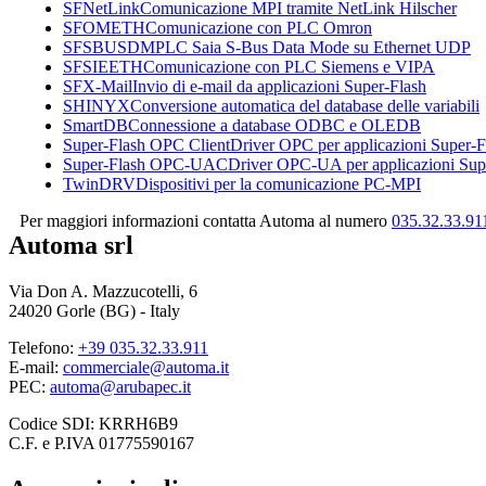
SFNetLink
Comunicazione MPI tramite NetLink Hilscher
SFOMETH
Comunicazione con PLC Omron
SFSBUSDM
PLC Saia S-Bus Data Mode su Ethernet UDP
SFSIEETH
Comunicazione con PLC Siemens e VIPA
SFX-Mail
Invio di e-mail da applicazioni
Super-Flash
SHINYX
Conversione automatica del database delle variabili
SmartDB
Connessione a database ODBC e OLEDB
Super-Flash OPC Client
Driver OPC per applicazioni
Super-F
Super-Flash OPC-UAC
Driver OPC-UA per applicazioni
Sup
TwinDRV
Dispositivi per la comunicazione PC-MPI
Per maggiori informazioni contatta Automa al numero
035.32.33.91
Automa srl
Via Don A. Mazzucotelli, 6
24020 Gorle (BG) - Italy
Telefono:
+39 035.32.33.911
E-mail:
commerciale@automa.it
PEC:
automa@arubapec.it
Codice SDI: KRRH6B9
C.F. e P.IVA 01775590167