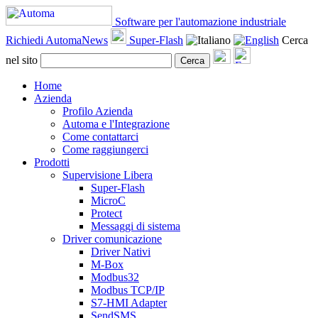
Software per l'automazione industriale
Richiedi AutomaNews
Super-Flash
Cerca
nel sito
Cerca
Home
Azienda
Profilo Azienda
Automa e l'Integrazione
Come contattarci
Come raggiungerci
Prodotti
Supervisione Libera
Super-Flash
MicroC
Protect
Messaggi di sistema
Driver comunicazione
Driver Nativi
M-Box
Modbus32
Modbus TCP/IP
S7-HMI Adapter
SendSMS