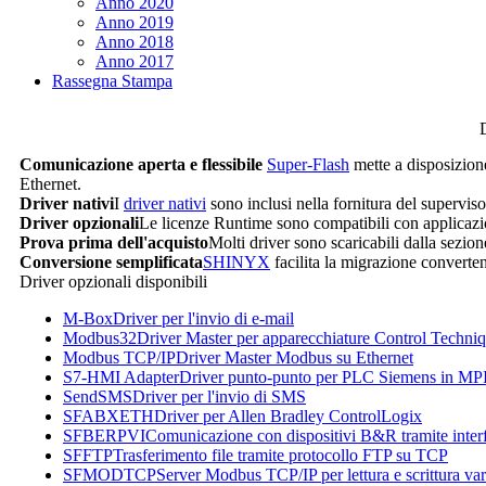
Anno 2020
Anno 2019
Anno 2018
Anno 2017
Rassegna Stampa
Comunicazione aperta e flessibile
Super-Flash
mette a disposizione 
Ethernet.
Driver nativi
I
driver nativi
sono inclusi nella fornitura del superviso
Driver opzionali
Le licenze
Runtime
sono compatibili con applicaz
Prova prima dell'acquisto
Molti driver sono scaricabili dalla sezio
Conversione semplificata
SHINYX
facilita la migrazione converten
Driver opzionali disponibili
M-Box
Driver per l'invio di e-mail
Modbus32
Driver Master per apparecchiature Control Techni
Modbus TCP/IP
Driver Master Modbus su Ethernet
S7-HMI Adapter
Driver punto-punto per PLC Siemens in MP
SendSMS
Driver per l'invio di SMS
SFABXETH
Driver per Allen Bradley ControlLogix
SFBERPVI
Comunicazione con dispositivi B&R tramite inter
SFFTP
Trasferimento file tramite protocollo FTP su TCP
SFMODTCP
Server Modbus TCP/IP per lettura e scrittura vari