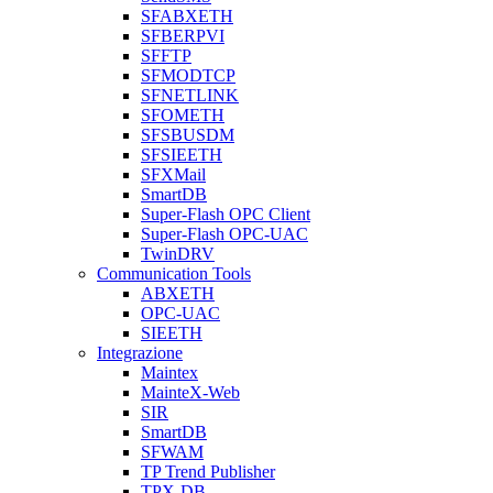
SFABXETH
SFBERPVI
SFFTP
SFMODTCP
SFNETLINK
SFOMETH
SFSBUSDM
SFSIEETH
SFXMail
SmartDB
Super-Flash OPC Client
Super-Flash OPC-UAC
TwinDRV
Communication Tools
ABXETH
OPC-UAC
SIEETH
Integrazione
Maintex
MainteX-Web
SIR
SmartDB
SFWAM
TP Trend Publisher
TPX-DB