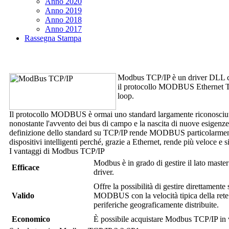
Anno 2020
Anno 2019
Anno 2018
Anno 2017
Rassegna Stampa
Modbus TCP/IP
è un driver DLL c
il protocollo MODBUS Ethernet 
loop.
Il protocollo MODBUS è ormai uno standard largamente riconosciuto e,
nonostante l'avvento dei bus di campo e la nascita di nuove esigenze 
definizione dello standard su TCP/IP rende MODBUS particolarmente i
dispositivi intelligenti perché, grazie a Ethernet, rende più veloce e
I vantaggi di
Modbus TCP/IP
Modbus è in grado di gestire il lato maste
Efficace
driver.
Offre la possibilità di gestire direttament
Valido
MODBUS con la velocità tipica della rete e
periferiche geograficamente distribuite.
Economico
È possibile acquistare
Modbus TCP/IP
in