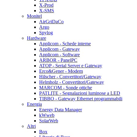
X-Prod
X-SMS
Monitel
AirGriDaCo
Argo
Spylog
Hardware
Applicom - Schede interne
Applicom - Gateway
Applicom - Software
ARBOR - PanelPC
ATOP - Serial Server e Gateway
Erco&Gener - Modem
Hilscher - Convertitori/Gateway
Helmholz - Convertitori/Gateway
MARCOM - Sonde ottiche
PATLITE - Segnalazioni luminose a LED
TIBBO - Gateway Ethernet programmabili
Energia
Energy Data Manager
kWweb
SolarWeb
Altri
Box