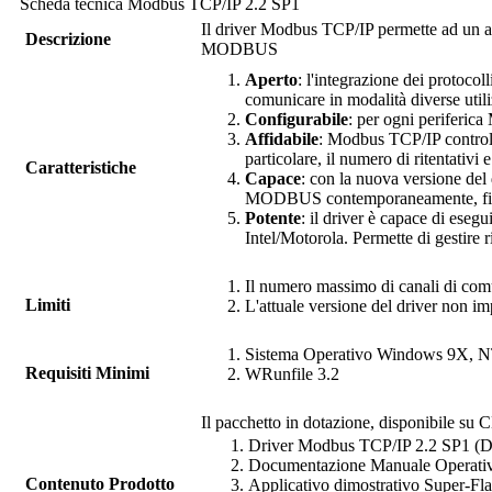
Scheda tecnica
Modbus TCP/IP
2.2 SP1
Il driver
Modbus TCP/IP
permette ad un 
Descrizione
MODBUS
Aperto
: l'integrazione dei prot
comunicare in modalità diverse utili
Configurabile
: per ogni periferic
Affidabile
:
Modbus TCP/IP
contro
particolare, il numero di ritentativi e
Caratteristiche
Capace
: con la nuova versione del
MODBUS contemporaneamente, fino 
Potente
: il driver è capace di esegu
Intel/Motorola. Permette di gestire 
Il numero massimo di canali di comu
Limiti
L'attuale versione del driver non
Sistema Operativo Windows 9X, 
Requisiti Minimi
WRunfile
3.2
Il pacchetto in dotazione, disponibile su C
Driver
Modbus TCP/IP
2.2 SP1 (
Documentazione Manuale Operati
Contenuto Prodotto
Applicativo dimostrativo Super-Fl