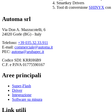
Smartkey Drivers
Tool di conversione
SHINYX
con 
Automa srl
Via Don A. Mazzucotelli, 6
24020 Gorle (BG) - Italy
Telefono:
+39 035.32.33.911
E-mail:
commerciale@automa.it
PEC:
automa@arubapec.it
Codice SDI: KRRH6B9
C.F. e P.IVA 01775590167
Aree principali
Super-Flash
Driver
Integrazione
Software su misura
Link utili