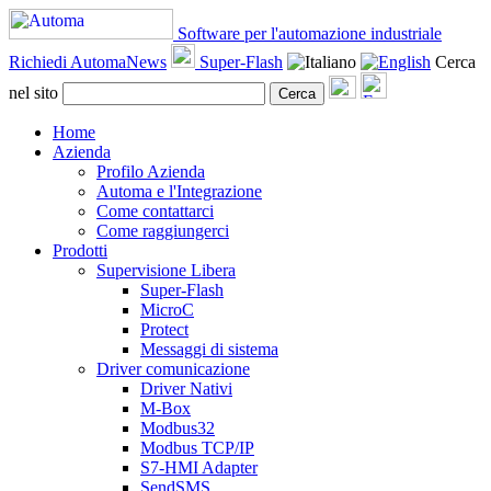
Software per l'automazione industriale
Richiedi AutomaNews
Super-Flash
Cerca
nel sito
Cerca
Home
Azienda
Profilo Azienda
Automa e l'Integrazione
Come contattarci
Come raggiungerci
Prodotti
Supervisione Libera
Super-Flash
MicroC
Protect
Messaggi di sistema
Driver comunicazione
Driver Nativi
M-Box
Modbus32
Modbus TCP/IP
S7-HMI Adapter
SendSMS