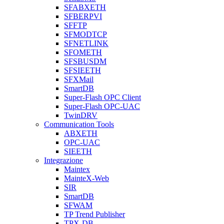
SFABXETH
SFBERPVI
SFFTP
SFMODTCP
SFNETLINK
SFOMETH
SFSBUSDM
SFSIEETH
SFXMail
SmartDB
Super-Flash OPC Client
Super-Flash OPC-UAC
TwinDRV
Communication Tools
ABXETH
OPC-UAC
SIEETH
Integrazione
Maintex
MainteX-Web
SIR
SmartDB
SFWAM
TP Trend Publisher
TPX-DB