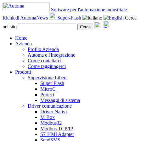
Software per l'automazione industriale
Richiedi AutomaNews
Super-Flash
Cerca
nel sito
Cerca
Home
Azienda
Profilo Azienda
Automa e l'Integrazione
Come contattarci
Come raggiungerci
Prodotti
Supervisione Libera
Super-Flash
MicroC
Protect
Messaggi di sistema
Driver comunicazione
Driver Nativi
M-Box
Modbus32
Modbus TCP/IP
S7-HMI Adapter
SendSMS