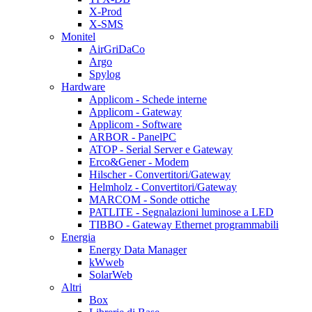
X-Prod
X-SMS
Monitel
AirGriDaCo
Argo
Spylog
Hardware
Applicom - Schede interne
Applicom - Gateway
Applicom - Software
ARBOR - PanelPC
ATOP - Serial Server e Gateway
Erco&Gener - Modem
Hilscher - Convertitori/Gateway
Helmholz - Convertitori/Gateway
MARCOM - Sonde ottiche
PATLITE - Segnalazioni luminose a LED
TIBBO - Gateway Ethernet programmabili
Energia
Energy Data Manager
kWweb
SolarWeb
Altri
Box