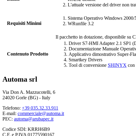
L'attuale versione del driver non tr
Sistema Operativo Windows 2000
Requisiti Minimi
WRunfile
3.2
Il pacchetto in dotazione, disponibile su C
Driver
S7-HMI Adapter 2.1 SP1 
Documentazione Manuale Operati
Contenuto Prodotto
Applicativo dimostrativo Super-Fl
Smartkey Drivers
Tool di conversione
SHINYX
con 
Automa srl
Via Don A. Mazzucotelli, 6
24020 Gorle (BG) - Italy
Telefono:
+39 035.32.33.911
E-mail:
commerciale@automa.it
PEC:
automa@arubapec.it
Codice SDI: KRRH6B9
C.F. e P.IVA 01775590167