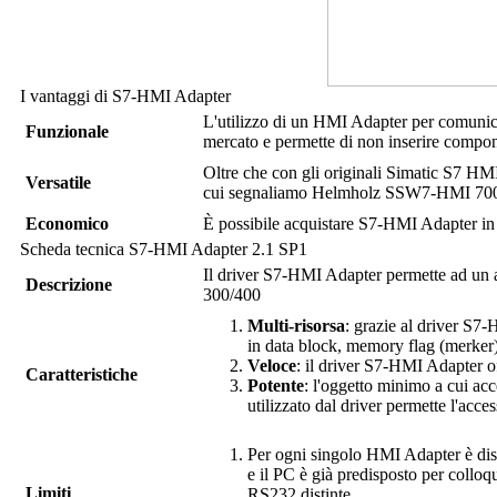
I vantaggi di
S7-HMI Adapter
L'utilizzo di un HMI Adapter per comunic
Funzionale
mercato e permette di non inserire compo
Oltre che con gli originali Simatic S7 HMI
Versatile
cui segnaliamo Helmholz SSW7-HMI 700-
Economico
È possibile acquistare
S7-HMI Adapter
in
Scheda tecnica
S7-HMI Adapter
2.1 SP1
Il driver
S7-HMI Adapter
permette ad un 
Descrizione
300/400
Multi-risorsa
: grazie al driver
S7-H
in data block, memory flag (merker)
Veloce
: il driver
S7-HMI Adapter
of
Caratteristiche
Potente
: l'oggetto minimo a cui acc
utilizzato dal driver permette l'ac
Per ogni singolo HMI Adapter è dis
e il PC è già predisposto per collo
Limiti
RS232 distinte