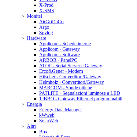
X-Prod
X-SMS
Monitel
AirGriDaCo
Argo
Spylog
Hardware
Applicom - Schede interne
Applicom - Gateway
Applicom - Software
ARBOR - PanelPC
ATOP - Serial Server e Gateway
Erco&Gener - Modem
Hilscher - Convertitori/Gateway
Helmholz - Convertitori/Gateway
MARCOM - Sonde ottiche
PATLITE - Segnalazioni luminose a LED
TIBBO - Gateway Ethernet programmabili
Energia
Energy Data Manager
kWweb
SolarWeb
Altri
Box