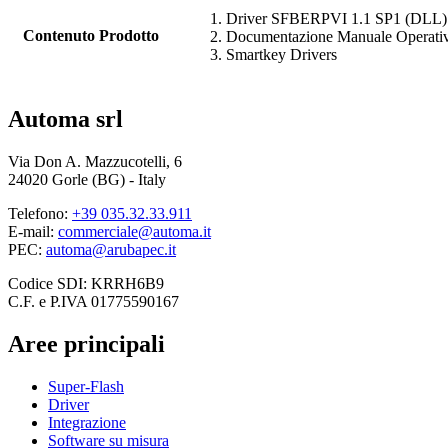
Driver
SFBERPVI 1.1 SP1 (DLL)
Contenuto Prodotto
Documentazione Manuale Operati
Smartkey Drivers
Automa srl
Via Don A. Mazzucotelli, 6
24020 Gorle (BG) - Italy
Telefono:
+39 035.32.33.911
E-mail:
commerciale@automa.it
PEC:
automa@arubapec.it
Codice SDI: KRRH6B9
C.F. e P.IVA 01775590167
Aree principali
Super-Flash
Driver
Integrazione
Software su misura