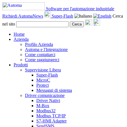
Software per l'automazione industriale
Richiedi AutomaNews
Super-Flash
Cerca
nel sito
Cerca
Home
Azienda
Profilo Azienda
Automa e l'Integrazione
Come contattarci
Come raggiungerci
Prodotti
Supervisione Libera
Super-Flash
MicroC
Protect
Messaggi di sistema
Driver comunicazione
Driver Nativi
M-Box
Modbus32
Modbus TCP/IP
S7-HMI Adapter
SendSMS