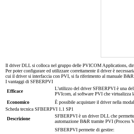
Il driver DLL si colloca nel gruppo delle PVICOM Applications, dir
Per poter configurare ed utilizzare correttamente il driver è necessa
cui il driver si interfaccia con PVI, si fa riferimento al manuale B&R
I vantaggi di
SFBERPVI
L'utilizzo del driver
SFBERPVI
è una dell
Efficace
PVIcom, al software PVI che virtualizza l
Economico
È possibile acquistare il driver nella moda
Scheda tecnica
SFBERPVI
1.1 SP1
SFBERPVI
è un driver DLL che permette
Descrizione
automazione B&R tramite PVI (Process Vis
SFBERPVI
permette di gestire: