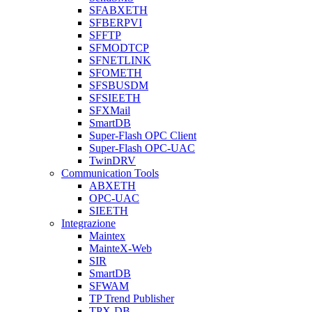
SFABXETH
SFBERPVI
SFFTP
SFMODTCP
SFNETLINK
SFOMETH
SFSBUSDM
SFSIEETH
SFXMail
SmartDB
Super-Flash OPC Client
Super-Flash OPC-UAC
TwinDRV
Communication Tools
ABXETH
OPC-UAC
SIEETH
Integrazione
Maintex
MainteX-Web
SIR
SmartDB
SFWAM
TP Trend Publisher
TPX-DB