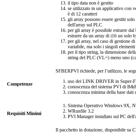
il tipo data non è gestito
se utilizzato in un applicativo con 
è di 12 caratteri
gli array possono essere gestiti sol
dell'array sul PLC
per gli array è possibile estrarre da
estrarre da un array di i16 un solo 
per gli array, nel caso di gestione d
variabile, ma solo i singoli elementi 
per il tipo string, la dimensione de
string del PLC (VL=) meno uno (car
SFBERPVI
richiede, per l’utilizzo, le s
uso dei LINK DRIVER in
Super-F
Competenze
conoscenza del sistema PVI di B&
conoscenza minima della base dati
Sistema Operativo Windows 9X, 
WRunfile
3.2
Requisiti Minimi
PVI Manager installato sul PC dell'a
Il pacchetto in dotazione, disponibile su C