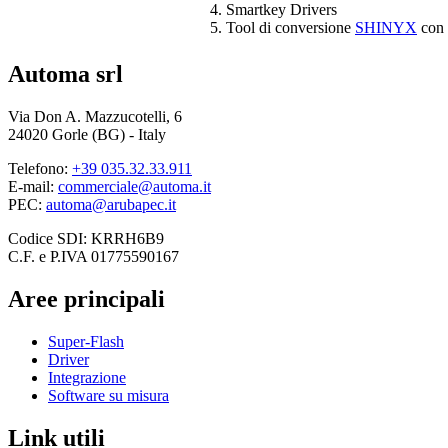
Smartkey Drivers
Tool di conversione
SHINYX
con 
Automa srl
Via Don A. Mazzucotelli, 6
24020 Gorle (BG) - Italy
Telefono:
+39 035.32.33.911
E-mail:
commerciale@automa.it
PEC:
automa@arubapec.it
Codice SDI: KRRH6B9
C.F. e P.IVA 01775590167
Aree principali
Super-Flash
Driver
Integrazione
Software su misura
Link utili