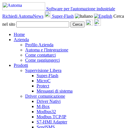
Software per l'automazione industriale
Richiedi AutomaNews
Super-Flash
Cerca
nel sito
Cerca
Home
Azienda
Profilo Azienda
Automa e l'Integrazione
Come contattarci
Come raggiungerci
Prodotti
Supervisione Libera
Super-Flash
MicroC
Protect
Messaggi di sistema
Driver comunicazione
Driver Nativi
M-Box
Modbus32
Modbus TCP/IP
S7-HMI Adapter
SendSMS