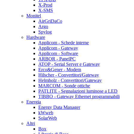
X-Prod
X-SMS
Monitel
AirGriDaCo
Argo
Spylog
Hardware
Applicom - Schede interne
Applicom - Gateway
Applicom - Software
ARBOR - PanelPC
ATOP - Serial Server e Gateway
Erco&Gener - Modem
Hilscher - Convertitori/Gateway
Helmholz - Convertitori/Gateway
MARCOM - Sonde ottiche
PATLITE - Segnalazioni luminose a LED
TIBBO - Gateway Ethernet programmabili
Energia
Energy Data Manager
kWweb
SolarWeb
Altri
Box