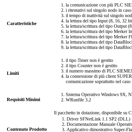
la comunicazione con più PLC SI
i ritentativi sul singolo nodo in cas
il tempo di inattività sul singolo n
la lettura del tipo Input (8, 16, 32 b
Caratteristiche
la lettura/scrittura del tipo Output (
la lettura/scrittura del tipo Merker I
la lettura/scrittura del tipo Merker 
la lettura/scrittura del tipo DataBlo
la lettura/scrittura del tipo DataBlo
il tipo Timer non è gestito
il tipo Counter non è gestito
il numero massimo di PLC SIEMENS 
Limiti
la connessione di più client SUPE
comunicazione soprattutto nel caso
Sistema Operativo Windows 9X, 
Requisiti Minimi
WRunfile
3.2
Il pacchetto in dotazione, disponibile su C
Driver
SFNetLink
1.1 SP2 (DLL)
Documentazione Manuale Operati
Contenuto Prodotto
Applicativo dimostrativo
Super-Fl