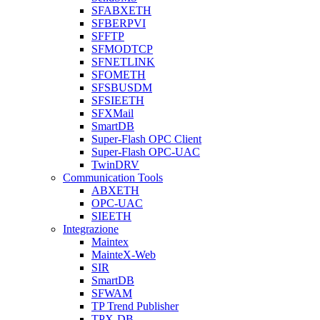
SFABXETH
SFBERPVI
SFFTP
SFMODTCP
SFNETLINK
SFOMETH
SFSBUSDM
SFSIEETH
SFXMail
SmartDB
Super-Flash OPC Client
Super-Flash OPC-UAC
TwinDRV
Communication Tools
ABXETH
OPC-UAC
SIEETH
Integrazione
Maintex
MainteX-Web
SIR
SmartDB
SFWAM
TP Trend Publisher
TPX-DB