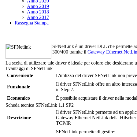
Anno 2020
Anno 2019
Anno 2018
Anno 2017
Rassegna Stampa
SFNetLink
è un driver DLL che permette a
300/400 tramite il
Gateway Ethernet NetLink
La scelta di utilizzare tale driver è ideale per coloro che desiderano
I vantaggi di
SFNetLink
Conveniente
L'utilizzo del driver
SFNetLink
non preved
Il driver
SFNetLink
offre un altro interes
Funzionale
in Step 7.
Economico
È possibile acquistare il driver nella moda
Scheda tecnica
SFNetLink
1.1 SP2
Il driver
SFNetLink
permette ad un appli
Descrizione
Gateway Ethernet NetLink della Hilscher 
TCP/IP.
SFNetLink
permette di gestire: