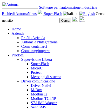
Software per l'automazione industriale
Richiedi AutomaNews
Super-Flash
Cerca
nel sito
Cerca
Home
Azienda
Profilo Azienda
Automa e l'Integrazione
Come contattarci
Come raggiungerci
Prodotti
Supervisione Libera
Super-Flash
MicroC
Protect
Messaggi di sistema
Driver comunicazione
Driver Nativi
M-Box
Modbus32
Modbus TCP/IP
S7-HMI Adapter
SendSMS