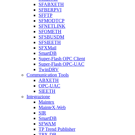
SFABXETH
SFBERPVI
SFFTP
SFMODTCP
SFNETLINK
SFOMETH
SFSBUSDM
SFSIEETH
SFXMail
SmartDB
Super-Flash OPC Client
Super-Flash OPC-UAC
TwinDRV
Communication Tools
ABXETH
OPC-UAC
SIEETH
Integrazione
Maintex
MainteX-Web
SIR
SmartDB
SFWAM
TP Trend Publisher
TPX-DB