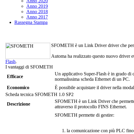
Anno 2020
Anno 2019
Anno 2018
Anno 2017
Rassegna Stampa
SFOMETH
è un
Link Driver
driver che pe
Automa ha realizzato questo nuovo driver et
Flash
.
I vantaggi di
SFOMETH
Un applicativo
Super-Flash
è in grado di 
Efficace
normalissima scheda Ethernet di un PC.
Economico
È possibile acquistare il driver nella moda
Scheda tecnica
SFOMETH
1.0 SP2
SFOMETH
è un
Link Driver
che permett
Descrizione
attraverso il protocollo FINS Ethernet.
SFOMETH
permette di gestire:
la comunicazione con più PLC fino