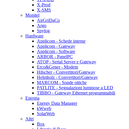
X-Prod
X-SMS
Monitel
AirGriDaCo
Argo
Spylog
Hardware
Applicom - Schede interne
Applicom - Gateway
Applicom - Software
ARBOR - PanelPC
ATOP - Serial Server e Gateway
Erco&Gener - Modem
Hilscher - Convertitori/Gateway
Helmholz - Convertitori/Gateway
MARCOM - Sonde ottiche
PATLITE - Segnalazioni luminose a LED
TIBBO - Gateway Ethernet programmabili
Energia
Energy Data Manager
kWweb
SolarWeb
Altri
Box