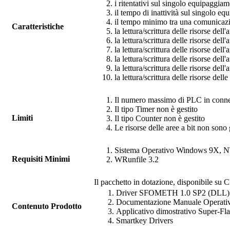
i ritentativi sul singolo equipaggia
il tempo di inattività sul singolo e
il tempo minimo tra una comunicazi
Caratteristiche
la lettura/scrittura delle risorse del
la lettura/scrittura delle risorse del
la lettura/scrittura delle risorse del
la lettura/scrittura delle risorse del
la lettura/scrittura delle risorse del
la lettura/scrittura delle risorse del
Il numero massimo di PLC in connes
Il tipo Timer non è gestito
Limiti
Il tipo Counter non è gestito
Le risorse delle aree a bit non sono 
Sistema Operativo Windows 9X, 
Requisiti Minimi
WRunfile
3.2
Il pacchetto in dotazione, disponibile su C
Driver
SFOMETH
1.0 SP2 (DLL)
Documentazione Manuale Operati
Contenuto Prodotto
Applicativo dimostrativo
Super-Fl
Smartkey Drivers