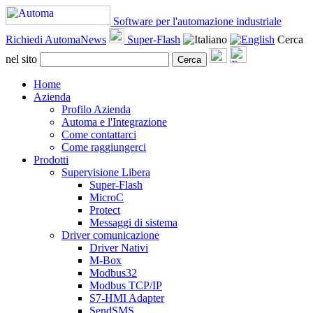
Software per l'automazione industriale
Richiedi AutomaNews
Super-Flash
Cerca
nel sito
Cerca
Home
Azienda
Profilo Azienda
Automa e l'Integrazione
Come contattarci
Come raggiungerci
Prodotti
Supervisione Libera
Super-Flash
MicroC
Protect
Messaggi di sistema
Driver comunicazione
Driver Nativi
M-Box
Modbus32
Modbus TCP/IP
S7-HMI Adapter
SendSMS