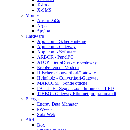
X-Prod
X-SMS
Monitel
AirGriDaCo
Argo
Spylog
Hardware
Applicom - Schede interne
Applicom - Gateway
Applicom - Software
ARBOR - PanelPC
ATOP - Serial Server e Gateway
Erco&Gener - Modem
Hilscher - Convertitori/Gateway
Helmholz - Convertitori/Gateway
MARCOM - Sonde ottiche
PATLITE - Segnalazioni luminose a LED
TIBBO - Gateway Ethernet programmabili
Energia
Energy Data Manager
kWweb
SolarWeb
Altri
Box