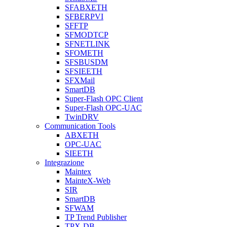
SFABXETH
SFBERPVI
SFFTP
SFMODTCP
SFNETLINK
SFOMETH
SFSBUSDM
SFSIEETH
SFXMail
SmartDB
Super-Flash OPC Client
Super-Flash OPC-UAC
TwinDRV
Communication Tools
ABXETH
OPC-UAC
SIEETH
Integrazione
Maintex
MainteX-Web
SIR
SmartDB
SFWAM
TP Trend Publisher
TPX-DB