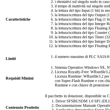
i ritentativi sul singolo nodo in cas
il tempo di inattività sul singolo n
la lettura del tipo Input (1 bit) in m
la lettura/scrittura del tipo Output (
Caratteristiche
la lettura/scrittura del tipo Flag (1 
la lettura/scrittura del tipo Integer 
la lettura/scrittura del tipo Floatin
la lettura/scrittura del tipo Counter 
la lettura/scrittura del tipo Timer (3
la lettura/scrittura del tipo Integer
la lettura/scrittura del tipo Floatin
il numero massimo di PLC SAIA®PCD
Limiti
Sistema Operativo Windows 9X, 
Licenza
Royalty-Free
:
WRunfile
3.
Licenza
Runtime
:
WRunfile
3.2 per
Requisiti Minimi
con
Super-Flash Runtime
e con chia
Runtime
e con chiave di protezione 
Il pacchetto in dotazione, disponibile su C
Driver
SFSBUSDM
1.0 SP1 (DL
Documentazione Manuale Operati
Contenuto Prodotto
Applicativo dimostrativo
Super-Fl