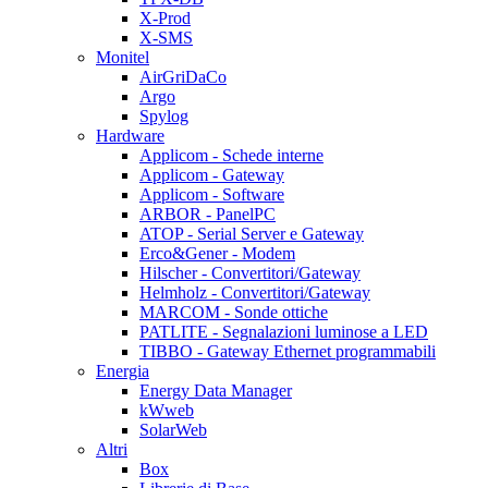
X-Prod
X-SMS
Monitel
AirGriDaCo
Argo
Spylog
Hardware
Applicom - Schede interne
Applicom - Gateway
Applicom - Software
ARBOR - PanelPC
ATOP - Serial Server e Gateway
Erco&Gener - Modem
Hilscher - Convertitori/Gateway
Helmholz - Convertitori/Gateway
MARCOM - Sonde ottiche
PATLITE - Segnalazioni luminose a LED
TIBBO - Gateway Ethernet programmabili
Energia
Energy Data Manager
kWweb
SolarWeb
Altri
Box