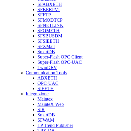
SFABXETH
SFBERPVI
SFFTP
SFMODTCP
SFNETLINK
SFOMETH
SFSBUSDM
SFSIEETH
SFXMail
SmartDB
Super-Flash OPC Client
Super-Flash OPC-UAC
TwinDRV
Communication Tools
ABXETH
OPC-UAC
SIEETH
Integrazione
Maintex
MainteX-Web
SIR
SmartDB
SFWAM
TP Trend Publisher
TPX-DB