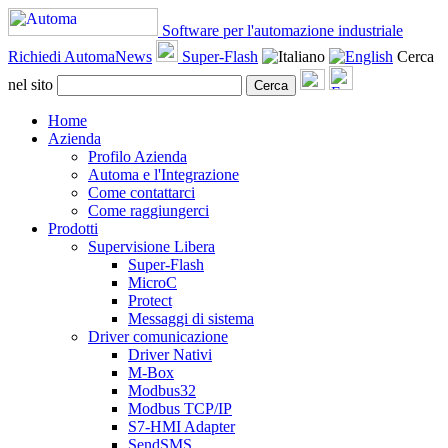
Software per l'automazione industriale
Richiedi AutomaNews
Super-Flash
Cerca
nel sito
Cerca
Home
Azienda
Profilo Azienda
Automa e l'Integrazione
Come contattarci
Come raggiungerci
Prodotti
Supervisione Libera
Super-Flash
MicroC
Protect
Messaggi di sistema
Driver comunicazione
Driver Nativi
M-Box
Modbus32
Modbus TCP/IP
S7-HMI Adapter
SendSMS