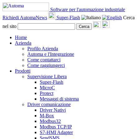
Software per l'automazione industriale
Richiedi AutomaNews
Super-Flash
Cerca
nel sito
Cerca
Home
Azienda
Profilo Azienda
Automa e l'Integrazione
Come contattarci
Come raggiungerci
Prodotti
Supervisione Libera
Super-Flash
MicroC
Protect
Messaggi di sistema
Driver comunicazione
Driver Nativi
M-Box
Modbus32
Modbus TCP/IP
S7-HMI Adapter
SendSMS