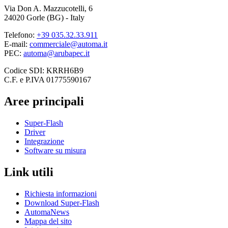
Via Don A. Mazzucotelli, 6
24020 Gorle (BG) - Italy
Telefono:
+39 035.32.33.911
E-mail:
commerciale@automa.it
PEC:
automa@arubapec.it
Codice SDI: KRRH6B9
C.F. e P.IVA 01775590167
Aree principali
Super-Flash
Driver
Integrazione
Software su misura
Link utili
Richiesta informazioni
Download Super-Flash
AutomaNews
Mappa del sito