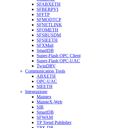
SFABXETH
SFBERPVI
SFFTP
SFMODTCP
SFNETLINK
SFOMETH
SFSBUSDM
SFSIEETH
SFXMail
SmartDB
Super-Flash OPC Client
Super-Flash OPC-UAC
TwinDRV
Communication Tools
ABXETH
OPC-UAC
SIEETH
Integrazione
Maintex
MainteX-Web
SIR
SmartDB
SFWAM
TP Trend Publisher
TPX-DB