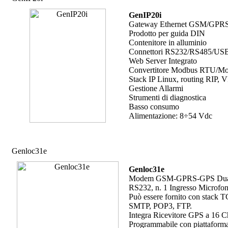
GenIP20i
Gateway Ethernet GSM/GPR
Prodotto per guida DIN
Contenitore in alluminio
Connettori RS232/RS485/USB
Web Server Integrato
Convertitore Modbus RTU/M
Stack IP Linux, routing RIP, 
Gestione Allarmi
Strumenti di diagnostica
Basso consumo
Alimentazione: 8÷54 Vdc
Genloc31e
Genloc31e
Modem GSM-GPRS-GPS Dual-Band,
RS232, n. 1 Ingresso Microfono
Può essere fornito con stack T
SMTP, POP3, FTP.
Integra Ricevitore GPS a 16
Programmabile con piattafor