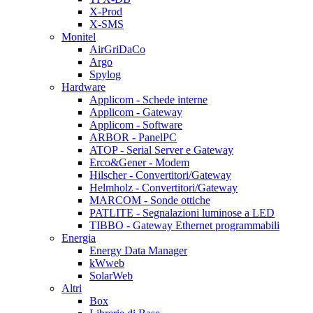
X-Prod
X-SMS
Monitel
AirGriDaCo
Argo
Spylog
Hardware
Applicom - Schede interne
Applicom - Gateway
Applicom - Software
ARBOR - PanelPC
ATOP - Serial Server e Gateway
Erco&Gener - Modem
Hilscher - Convertitori/Gateway
Helmholz - Convertitori/Gateway
MARCOM - Sonde ottiche
PATLITE - Segnalazioni luminose a LED
TIBBO - Gateway Ethernet programmabili
Energia
Energy Data Manager
kWweb
SolarWeb
Altri
Box