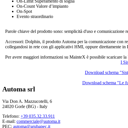
On-Limit Superamento di soglia
On-Count Valore d’impianto
On-Spot
Evento straordinario
Parole chiave del prodotto sono: semplicità d'uso e comunicazione r
Accessori:
Dolphin
, il prodotto Automa per la comunicazione con re
collegandosi in rete con gli applicativi HMI, oppure direttamente in 
Per avere maggiori informazioni su
MainteX
è possibile scaricare l
I Si
Download schema "Siste
Download schema "Le fun
Automa srl
Via Don A. Mazzucotelli, 6
24020 Gorle (BG) - Italy
Telefono:
+39 035.32.33.911
E-mail:
commerciale@automa.it
PEC:
automa@arubapec.it