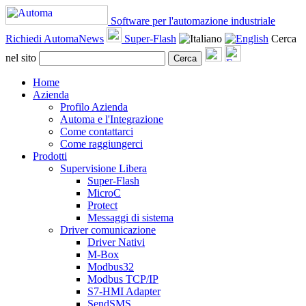
Software per l'automazione industriale
Richiedi AutomaNews
Super-Flash
Cerca
nel sito
Cerca
Home
Azienda
Profilo Azienda
Automa e l'Integrazione
Come contattarci
Come raggiungerci
Prodotti
Supervisione Libera
Super-Flash
MicroC
Protect
Messaggi di sistema
Driver comunicazione
Driver Nativi
M-Box
Modbus32
Modbus TCP/IP
S7-HMI Adapter
SendSMS