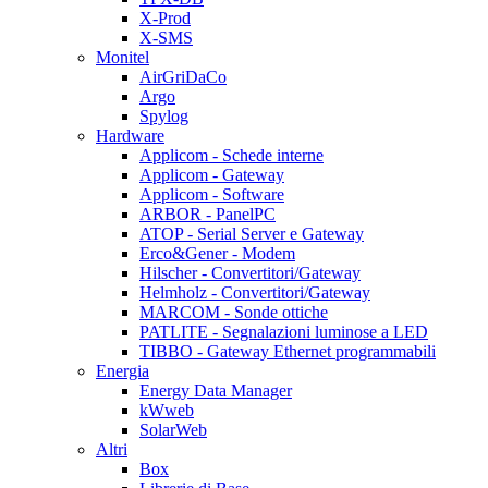
X-Prod
X-SMS
Monitel
AirGriDaCo
Argo
Spylog
Hardware
Applicom - Schede interne
Applicom - Gateway
Applicom - Software
ARBOR - PanelPC
ATOP - Serial Server e Gateway
Erco&Gener - Modem
Hilscher - Convertitori/Gateway
Helmholz - Convertitori/Gateway
MARCOM - Sonde ottiche
PATLITE - Segnalazioni luminose a LED
TIBBO - Gateway Ethernet programmabili
Energia
Energy Data Manager
kWweb
SolarWeb
Altri
Box