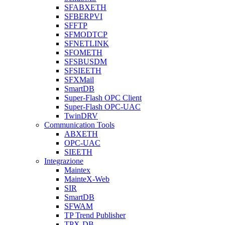
SFABXETH
SFBERPVI
SFFTP
SFMODTCP
SFNETLINK
SFOMETH
SFSBUSDM
SFSIEETH
SFXMail
SmartDB
Super-Flash OPC Client
Super-Flash OPC-UAC
TwinDRV
Communication Tools
ABXETH
OPC-UAC
SIEETH
Integrazione
Maintex
MainteX-Web
SIR
SmartDB
SFWAM
TP Trend Publisher
TPX-DB