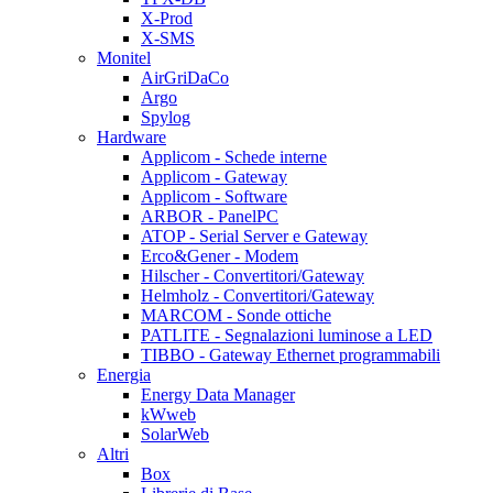
X-Prod
X-SMS
Monitel
AirGriDaCo
Argo
Spylog
Hardware
Applicom - Schede interne
Applicom - Gateway
Applicom - Software
ARBOR - PanelPC
ATOP - Serial Server e Gateway
Erco&Gener - Modem
Hilscher - Convertitori/Gateway
Helmholz - Convertitori/Gateway
MARCOM - Sonde ottiche
PATLITE - Segnalazioni luminose a LED
TIBBO - Gateway Ethernet programmabili
Energia
Energy Data Manager
kWweb
SolarWeb
Altri
Box