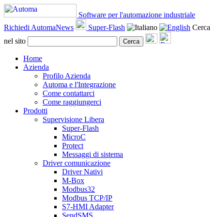
Software per l'automazione industriale
Richiedi AutomaNews
Super-Flash
Cerca
nel sito
Cerca
Home
Azienda
Profilo Azienda
Automa e l'Integrazione
Come contattarci
Come raggiungerci
Prodotti
Supervisione Libera
Super-Flash
MicroC
Protect
Messaggi di sistema
Driver comunicazione
Driver Nativi
M-Box
Modbus32
Modbus TCP/IP
S7-HMI Adapter
SendSMS