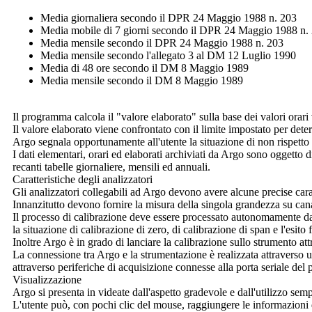
Media giornaliera secondo il DPR 24 Maggio 1988 n. 203
Media mobile di 7 giorni secondo il DPR 24 Maggio 1988 n.
Media mensile secondo il DPR 24 Maggio 1988 n. 203
Media mensile secondo l'allegato 3 al DM 12 Luglio 1990
Media di 48 ore secondo il DM 8 Maggio 1989
Media mensile secondo il DM 8 Maggio 1989
Il programma calcola il "valore elaborato" sulla base dei valori orari
Il valore elaborato viene confrontato con il limite impostato per deter
Argo
segnala opportunamente all'utente la situazione di non rispetto 
I dati elementari, orari ed elaborati archiviati da
Argo
sono oggetto di 
recanti tabelle giornaliere, mensili ed annuali.
Caratteristiche degli analizzatori
Gli analizzatori collegabili ad
Argo
devono avere alcune precise carat
Innanzitutto devono fornire la misura della singola grandezza su cana
Il processo di calibrazione deve essere processato autonomamente dal
la situazione di calibrazione di zero, di calibrazione di span e l'esito f
Inoltre
Argo
è in grado di lanciare la calibrazione sullo strumento att
La connessione tra
Argo
e la strumentazione è realizzata attraverso
attraverso periferiche di acquisizione connesse alla porta seriale del
Visualizzazione
Argo
si presenta in videate dall'aspetto gradevole e dall'utilizzo semp
L'utente può, con pochi clic del mouse, raggiungere le informazioni d