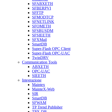
SFABXETH
SFBERPVI
SFFTP
SFMODTCP
SFNETLINK
SFOMETH
SFSBUSDM
SFSIEETH
SFXMail
SmartDB
Super-Flash OPC Client
Super-Flash OPC-UAC
TwinDRV
Communication Tools
ABXETH
OPC-UAC
SIEETH
Integrazione
Maintex
MainteX-Web
SIR
SmartDB
SFWAM
TP Trend Publisher
TPX-DB