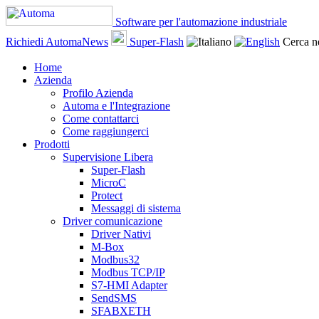
Software per l'automazione industriale
Richiedi AutomaNews
Super-Flash
Cerca ne
Home
Azienda
Profilo Azienda
Automa e l'Integrazione
Come contattarci
Come raggiungerci
Prodotti
Supervisione Libera
Super-Flash
MicroC
Protect
Messaggi di sistema
Driver comunicazione
Driver Nativi
M-Box
Modbus32
Modbus TCP/IP
S7-HMI Adapter
SendSMS
SFABXETH