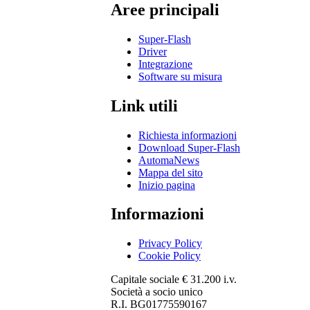
Aree principali
Super-Flash
Driver
Integrazione
Software su misura
Link utili
Richiesta informazioni
Download Super-Flash
AutomaNews
Mappa del sito
Inizio pagina
Informazioni
Privacy Policy
Cookie Policy
Capitale sociale € 31.200 i.v.
Società a socio unico
R.I. BG01775590167