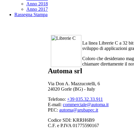
Anno 2018
Anno 2017
Rassegna Stampa
La linea Librerie C a 32 bi
sviluppo di applicazioni gr
Coloro che desiderano magg
chiamare direttamente il n
Automa srl
Via Don A. Mazzucotelli, 6
24020 Gorle (BG) - Italy
Telefono:
+39 035.32.33.911
E-mail:
commerciale@automa.it
PEC:
automa@arubapec.it
Codice SDI: KRRH6B9
C.F. e P.IVA 01775590167