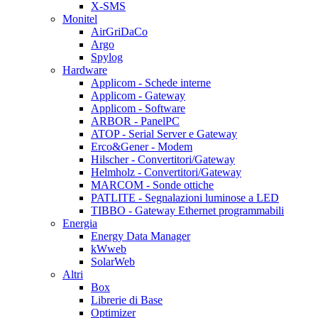
X-SMS
Monitel
AirGriDaCo
Argo
Spylog
Hardware
Applicom - Schede interne
Applicom - Gateway
Applicom - Software
ARBOR - PanelPC
ATOP - Serial Server e Gateway
Erco&Gener - Modem
Hilscher - Convertitori/Gateway
Helmholz - Convertitori/Gateway
MARCOM - Sonde ottiche
PATLITE - Segnalazioni luminose a LED
TIBBO - Gateway Ethernet programmabili
Energia
Energy Data Manager
kWweb
SolarWeb
Altri
Box
Librerie di Base
Optimizer