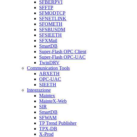
SFBERPVI
SFFTP
SFMODTCP
SFNETLINK
SFOMETH
SFSBUSDM
SFSIEETH
SFXMail
SmartDB
Super-Flash OPC Client
Super-Flash OPC-UAC
TwinDRV
Communication Tools
ABXETH
OPC-UAC
SIEETH
Integrazione
Maintex
MainteX-Web
SIR
SmartDB
SFWAM
TP Trend Publisher
TPX-DB
X-Prod