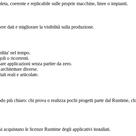
leta, coerente e replicabile sulle proprie macchine, linee o impianti.
re dati e migliorare la visibilità sulla produzione.
lita' nel tempo.
oli o ricorrenti.
re applicazioni senza partire da zero.
architetture diverse.
li reali e articolate.
o più chiaro: chi prova o realizza pochi progetti parte dal
Runtime
, ch
 si acquistano le licenze
Runtime
degli applicativi installati.