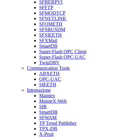
SFBERPVI
SFFTP
SFMODTCP
SFNETLINK
SFOMETH
SFSBUSDM
SFSIEETH
SFXMail
SmartDB
Super-Flash OPC Client
Super-Flash OPC-UAC
TwinDRV
Communication Tools
ABXETH
OPC-UAC
SIEETH
Integrazione
Maintex
MainteX-Web
SIR
SmartDB
SFWAM
TP Trend Publisher
TPX-DB
X-Prod