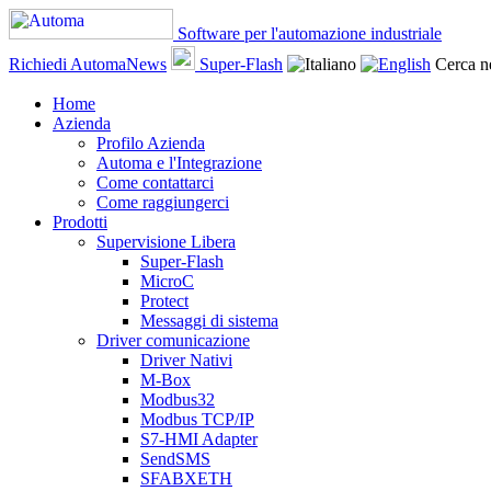
Software per l'automazione industriale
Richiedi AutomaNews
Super-Flash
Cerca ne
Home
Azienda
Profilo Azienda
Automa e l'Integrazione
Come contattarci
Come raggiungerci
Prodotti
Supervisione Libera
Super-Flash
MicroC
Protect
Messaggi di sistema
Driver comunicazione
Driver Nativi
M-Box
Modbus32
Modbus TCP/IP
S7-HMI Adapter
SendSMS
SFABXETH