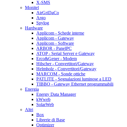
X-SMS
Monitel
AirGriDaCo
Argo
Spylog
Hardware
Applicom - Schede interne
Applicom - Gateway
Applicom - Software
ARBOR - PanelPC
ATOP - Serial Server e Gateway
Erco&Gener - Modem
Hilscher - Convertitori/Gateway
Helmholz - Convertitori/Gateway
MARCOM - Sonde ottiche
PATLITE - Segnalazioni luminose a LED
TIBBO - Gateway Ethernet programmabili
Energia
Energy Data Manager
kWweb
SolarWeb
Altri
Box
Librerie di Base
Optimizer