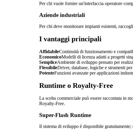
Per chi vuole fornire un'interfaccia operatore comp
Aziende industriali
Per chi deve monitorare impianti esistenti, raccoglie
I vantaggi principali
Affidabile
Continuità di funzionamento e compatibi
Economico
Modelli di licenza adatti a progetti sing
Semplice
Ambiente di sviluppo pensato per realizza
Flessibile
Driver, database, logiche e strumenti per 
Potente
Funzioni avanzate per applicazioni industria
Runtime
o
Royalty-Free
La scelta commerciale può essere raccontata in mod
Royalty-Free
.
Super-Flash
Runtime
Il sistema di sviluppo è disponibile gratuitamente;