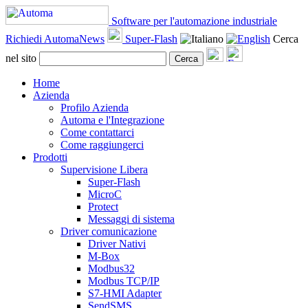
Software per l'automazione industriale
Richiedi AutomaNews
Super-Flash
Cerca
nel sito
Cerca
Home
Azienda
Profilo Azienda
Automa e l'Integrazione
Come contattarci
Come raggiungerci
Prodotti
Supervisione Libera
Super-Flash
MicroC
Protect
Messaggi di sistema
Driver comunicazione
Driver Nativi
M-Box
Modbus32
Modbus TCP/IP
S7-HMI Adapter
SendSMS