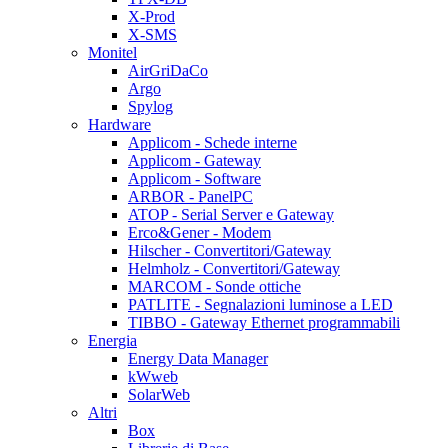
X-Prod
X-SMS
Monitel
AirGriDaCo
Argo
Spylog
Hardware
Applicom - Schede interne
Applicom - Gateway
Applicom - Software
ARBOR - PanelPC
ATOP - Serial Server e Gateway
Erco&Gener - Modem
Hilscher - Convertitori/Gateway
Helmholz - Convertitori/Gateway
MARCOM - Sonde ottiche
PATLITE - Segnalazioni luminose a LED
TIBBO - Gateway Ethernet programmabili
Energia
Energy Data Manager
kWweb
SolarWeb
Altri
Box