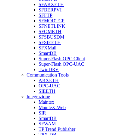
SFABXETH
SFBERPVI
SFFTP
SFMODTCP
SFNETLINK
SFOMETH
SFSBUSDM
SFSIEETH
SFXMail
SmartDB
Super-Flash OPC Client
Super-Flash OPC-UAC
TwinDRV
Communication Tools
ABXETH
OPC-UAC
SIEETH
Integrazione
Maintex
MainteX-Web
SIR
SmartDB
SFWAM
TP Trend Publisher
TPX-DB