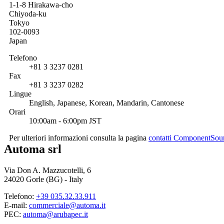
1-1-8 Hirakawa-cho
Chiyoda-ku
Tokyo
102-0093
Japan
Telefono
+81 3 3237 0281
Fax
+81 3 3237 0282
Lingue
English, Japanese, Korean, Mandarin, Cantonese
Orari
10:00am - 6:00pm JST
Per ulteriori informazioni consulta la pagina
contatti ComponentSou
Automa srl
Via Don A. Mazzucotelli, 6
24020 Gorle (BG) - Italy
Telefono:
+39 035.32.33.911
E-mail:
commerciale@automa.it
PEC:
automa@arubapec.it