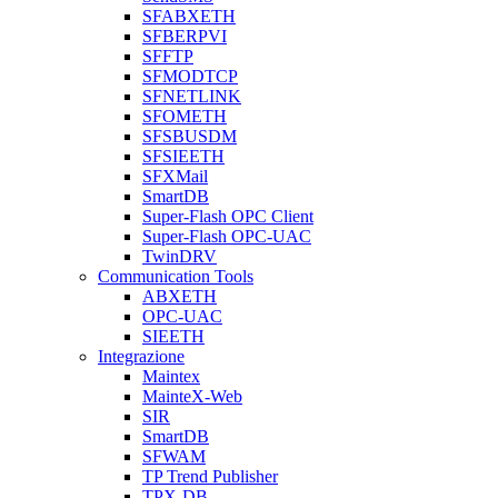
SFABXETH
SFBERPVI
SFFTP
SFMODTCP
SFNETLINK
SFOMETH
SFSBUSDM
SFSIEETH
SFXMail
SmartDB
Super-Flash OPC Client
Super-Flash OPC-UAC
TwinDRV
Communication Tools
ABXETH
OPC-UAC
SIEETH
Integrazione
Maintex
MainteX-Web
SIR
SmartDB
SFWAM
TP Trend Publisher
TPX-DB