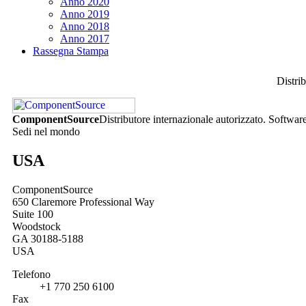
Anno 2020
Anno 2019
Anno 2018
Anno 2017
Rassegna Stampa
Distrib
ComponentSource
Distributore internazionale autorizzato. Software 
Sedi nel mondo
USA
ComponentSource
650 Claremore Professional Way
Suite 100
Woodstock
GA 30188-5188
USA
Telefono
+1 770 250 6100
Fax