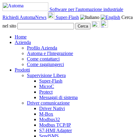
Software per l'automazione industriale
Richiedi AutomaNews
Super-Flash
Cerca
nel sito
Cerca
Home
Azienda
Profilo Azienda
Automa e l'Integrazione
Come contattarci
Come raggiungerci
Prodotti
Supervisione Libera
Super-Flash
MicroC
Protect
Messaggi di sistema
Driver comunicazione
Driver Nativi
M-Box
Modbus32
Modbus TCP/IP
S7-HMI Adapter
SendSMS