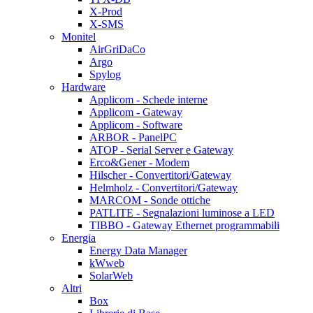
X-Prod
X-SMS
Monitel
AirGriDaCo
Argo
Spylog
Hardware
Applicom - Schede interne
Applicom - Gateway
Applicom - Software
ARBOR - PanelPC
ATOP - Serial Server e Gateway
Erco&Gener - Modem
Hilscher - Convertitori/Gateway
Helmholz - Convertitori/Gateway
MARCOM - Sonde ottiche
PATLITE - Segnalazioni luminose a LED
TIBBO - Gateway Ethernet programmabili
Energia
Energy Data Manager
kWweb
SolarWeb
Altri
Box