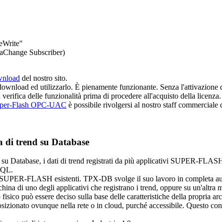
feWrite"
ataChange Subscriber)
wnload
del nostro sito.
il download ed utilizzarlo. È pienamente funzionante. Senza l'attivazion
 verifica delle funzionalità prima di procedere all'acquisto della licenza.
per-Flash OPC-UAC
è possibile rivolgersi al nostro staff commerciale
 di trend su Database
, su Database, i dati di trend registrati da più applicativi SUPER-
SQL.
vi SUPER-FLASH esistenti. TPX-DB svolge il suo lavoro in completa a
na di uno degli applicativi che registrano i trend, oppure su un'altra 
 fisico può essere deciso sulla base delle caratteristiche della propria ar
izionato ovunque nella rete o in cloud, purché accessibile. Questo conse