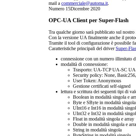
mail a
commerciale@automa.it
.
Numero 15
Dicembre 2020
OPC-UA Client per
Super-Flash
Tra qualche giorno sarà pubblicato sul nostro 
Con la versione UA finalmente anche il protoc
Tramite il tool di configurazione è possibile far
Caratteristiche principali del driver
Super-Fl
connessione con un numero illimitato
modalità di connessione:
Trasporto: UA-TCP UA-SC UA
Security policy: None, Basic
User Token: Anonymous
Gestione certificati self-signed
lettura e scrittura dei seguenti tipi di val
Boolean in modalità singola e ar
Byte e SByte in modalità singola
UInt16 e Int16 in modalità singol
UInt32 e Int32 in modalità singol
Float in modalità singola e array
Double in modalità singola e arr
String in modalità singola
ByteString in modalità singola