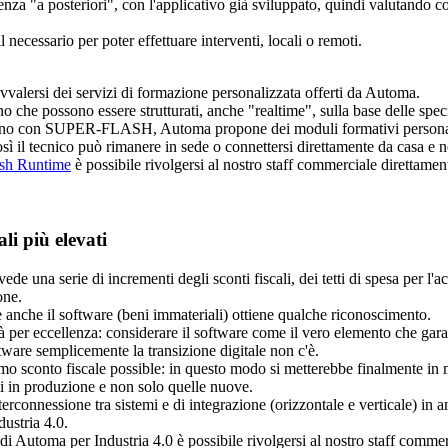
licenza "a posteriori", con l'applicativo già sviluppato, quindi valutando 
il necessario per poter effettuare interventi, locali o remoti.
vvalersi dei servizi di formazione personalizzata offerti da Automa.
no che possono essere strutturati, anche "realtime", sulla base delle spec
vorano con SUPER-FLASH, Automa propone dei moduli formativi persona
sì il tecnico può rimanere in sede o connettersi direttamente da casa e n
ash Runtime
è possibile rivolgersi al nostro staff commerciale direttamen
ali più elevati
e una serie di incrementi degli sconti fiscali, dei tetti di spesa per l'ac
one.
te anche il software (beni immateriali) ottiene qualche riconoscimento.
 per eccellenza: considerare il software come il vero elemento che garant
ftware semplicemente la transizione digitale non c'è.
simo sconto fiscale possible: in questo modo si metterebbe finalmente 
nti in produzione e non solo quelle nuove.
rconnessione tra sistemi e di integrazione (orizzontale e verticale) in a
dustria 4.0.
i Automa per Industria 4.0 è possibile rivolgersi al nostro staff commer