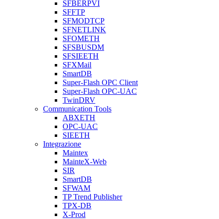
SFBERPVI
SFFTP
SFMODTCP
SFNETLINK
SFOMETH
SFSBUSDM
SFSIEETH
SFXMail
SmartDB
Super-Flash OPC Client
Super-Flash OPC-UAC
TwinDRV
Communication Tools
ABXETH
OPC-UAC
SIEETH
Integrazione
Maintex
MainteX-Web
SIR
SmartDB
SFWAM
TP Trend Publisher
TPX-DB
X-Prod