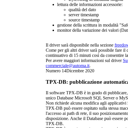
lettura delle informazioni accessorie:
qualità del dato
server timestamp
source timestamp
gestione della scrittura in modalità "Sa
monitor della variazione dei valori (D
Il driver sarà disponibile nella sezione
freedo
Come per gli altri driver sarà possibile fare 
continuativo di 15 minuti così da consentire la
Per avere maggiori informazioni sul driver
Su
commerciale@automa.it
.
Numero 14
Dicembre 2020
TPX-DB: pubblicazione automatica
Il software TPX-DB è in grado di pubblicare
unico Database Microsoft SQL Server o My
Non richiede alcuna modifica agli applicati
TPX-DB può essere ospitato sulla stessa macchi
l'accesso ai path di rete, il suo posizionamento
disposizione. Anche il Database può essere pos
TPX-DB.