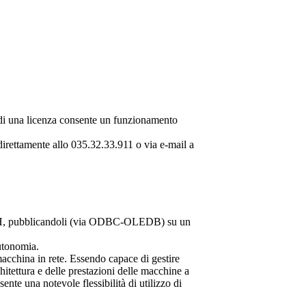
e di una licenza consente un funzionamento
 direttamente allo 035.32.33.911 o via e-mail a
FLASH, pubblicandoli (via ODBC-OLEDB) su un
utonomia.
macchina in rete. Essendo capace di gestire
chitettura e delle prestazioni delle macchine a
nte una notevole flessibilità di utilizzo di