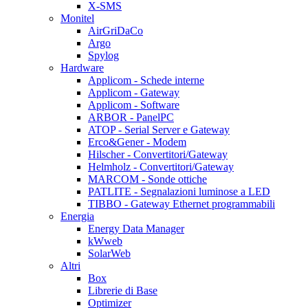
X-SMS
Monitel
AirGriDaCo
Argo
Spylog
Hardware
Applicom - Schede interne
Applicom - Gateway
Applicom - Software
ARBOR - PanelPC
ATOP - Serial Server e Gateway
Erco&Gener - Modem
Hilscher - Convertitori/Gateway
Helmholz - Convertitori/Gateway
MARCOM - Sonde ottiche
PATLITE - Segnalazioni luminose a LED
TIBBO - Gateway Ethernet programmabili
Energia
Energy Data Manager
kWweb
SolarWeb
Altri
Box
Librerie di Base
Optimizer