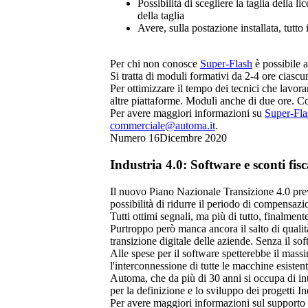
Possibilità di scegliere la taglia della 
della taglia
Avere, sulla postazione installata, tutto 
Per chi non conosce
Super-Flash
è possibile a
Si tratta di moduli formativi da 2-4 ore ciascu
Per ottimizzare il tempo dei tecnici che la
altre piattaforme. Moduli anche di due ore. Co
Per avere maggiori informazioni su
Super-Fl
commerciale@automa.it
.
Numero 16
Dicembre 2020
Industria 4.0: Software e sconti fisc
Il nuovo Piano Nazionale Transizione 4.0 preved
possibilità di ridurre il periodo di compensazi
Tutti ottimi segnali, ma più di tutto, finalmen
Purtroppo però manca ancora il salto di qualità
transizione digitale delle aziende. Senza il so
Alle spese per il software spetterebbe il mas
l'interconnessione di tutte le macchine esiste
Automa, che da più di 30 anni si occupa di inte
per la definizione e lo sviluppo dei progetti In
Per avere maggiori informazioni sul supporto d