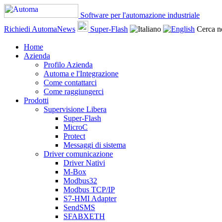
Software per l'automazione industriale
Richiedi AutomaNews
Super-Flash
Cerca ne
Home
Azienda
Profilo Azienda
Automa e l'Integrazione
Come contattarci
Come raggiungerci
Prodotti
Supervisione Libera
Super-Flash
MicroC
Protect
Messaggi di sistema
Driver comunicazione
Driver Nativi
M-Box
Modbus32
Modbus TCP/IP
S7-HMI Adapter
SendSMS
SFABXETH