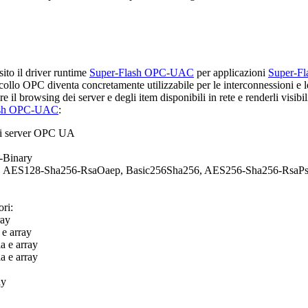
sito il driver runtime
Super-Flash OPC-UAC
per applicazioni
Super-Fl
ollo OPC diventa concretamente utilizzabile per le interconnessioni e l
e il browsing dei server e degli item disponibili in rete e renderli visibili
ash OPC-UAC
:
 di server OPC UA
-Binary
256, AES128-Sha256-RsaOaep, Basic256Sha256, AES256-Sha256-RsaPs
ori:
ray
 e array
a e array
a e array
ay