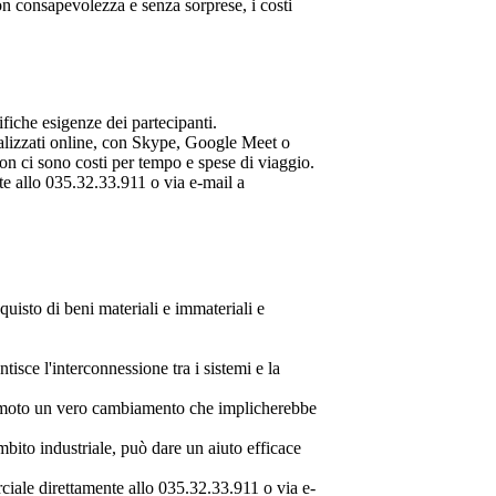
con consapevolezza e senza sorprese, i costi
ifiche esigenze dei partecipanti.
lizzati online, con Skype, Google Meet o
on ci sono costi per tempo e spese di viaggio.
te allo 035.32.33.911 o via e-mail a
quisto di beni materiali e immateriali e
isce l'interconnessione tra i sistemi e la
in moto un vero cambiamento che implicherebbe
mbito industriale, può dare un aiuto efficace
ciale direttamente allo 035.32.33.911 o via e-