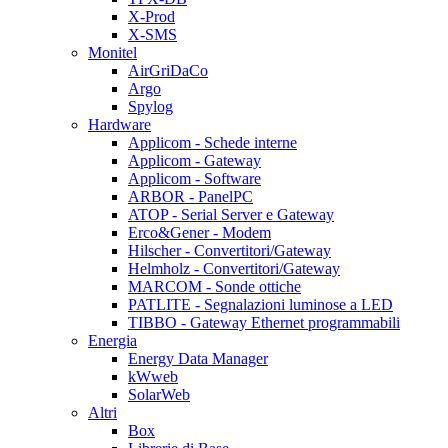
X-Prod
X-SMS
Monitel
AirGriDaCo
Argo
Spylog
Hardware
Applicom - Schede interne
Applicom - Gateway
Applicom - Software
ARBOR - PanelPC
ATOP - Serial Server e Gateway
Erco&Gener - Modem
Hilscher - Convertitori/Gateway
Helmholz - Convertitori/Gateway
MARCOM - Sonde ottiche
PATLITE - Segnalazioni luminose a LED
TIBBO - Gateway Ethernet programmabili
Energia
Energy Data Manager
kWweb
SolarWeb
Altri
Box