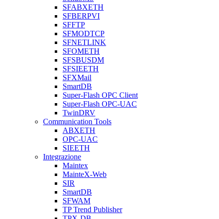
SFABXETH
SFBERPVI
SFFTP
SFMODTCP
SFNETLINK
SFOMETH
SFSBUSDM
SFSIEETH
SFXMail
SmartDB
Super-Flash OPC Client
Super-Flash OPC-UAC
TwinDRV
Communication Tools
ABXETH
OPC-UAC
SIEETH
Integrazione
Maintex
MainteX-Web
SIR
SmartDB
SFWAM
TP Trend Publisher
TPX-DB