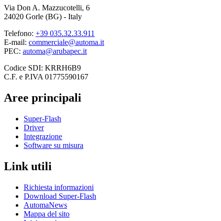
Via Don A. Mazzucotelli, 6
24020 Gorle (BG) - Italy
Telefono:
+39 035.32.33.911
E-mail:
commerciale@automa.it
PEC:
automa@arubapec.it
Codice SDI: KRRH6B9
C.F. e P.IVA 01775590167
Aree principali
Super-Flash
Driver
Integrazione
Software su misura
Link utili
Richiesta informazioni
Download Super-Flash
AutomaNews
Mappa del sito