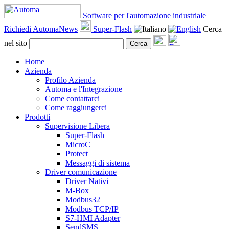
Software per l'automazione industriale
Richiedi AutomaNews
Super-Flash
Cerca
nel sito
Cerca
Home
Azienda
Profilo Azienda
Automa e l'Integrazione
Come contattarci
Come raggiungerci
Prodotti
Supervisione Libera
Super-Flash
MicroC
Protect
Messaggi di sistema
Driver comunicazione
Driver Nativi
M-Box
Modbus32
Modbus TCP/IP
S7-HMI Adapter
SendSMS