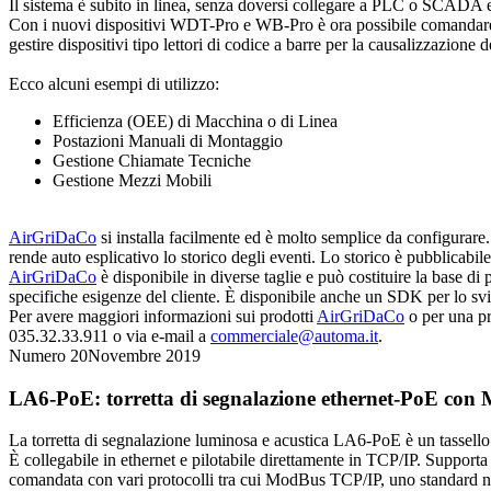
Il sistema è subito in linea, senza doversi collegare a PLC o SCADA esi
Con i nuovi dispositivi WDT-Pro e WB-Pro è ora possibile comandare le 
gestire dispositivi tipo lettori di codice a barre per la causalizzazione d
Ecco alcuni esempi di utilizzo:
Efficienza (OEE) di Macchina o di Linea
Postazioni Manuali di Montaggio
Gestione Chiamate Tecniche
Gestione Mezzi Mobili
AirGriDaCo
si installa facilmente ed è molto semplice da configurare.
rende auto esplicativo lo storico degli eventi. Lo storico è pubblicabi
AirGriDaCo
è disponibile in diverse taglie e può costituire la base di
specifiche esigenze del cliente. È disponibile anche un SDK per lo sv
Per avere maggiori informazioni sui prodotti
AirGriDaCo
o per una pr
035.32.33.911 o via e-mail a
commerciale@automa.it
.
Numero 20
Novembre 2019
LA6-PoE: torretta di segnalazione ethernet-PoE co
La torretta di segnalazione luminosa e acustica LA6-PoE è un tassell
È collegabile in ethernet e pilotabile direttamente in TCP/IP. Support
comandata con vari protocolli tra cui ModBus TCP/IP, uno standard ne