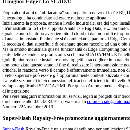
Il miglior Edge? Lo SCADA!
Dopo alcuni anni di "ubriacatura" sull'impatto massivo di IoT e Big D
la tecnologia ha cominciato ad essere realmente applicata.
Inizialmente la proposta, anche a livello industriale, era del tipo: inst
un'infrastruttura IoT che supporta Analitics e Big Data, e ... hai finito.
Qualche anno fa, dopo aver riempito il cloud di dati non utili e troppo 
di analisi impostato, finalmente si è cominciato a parlare di Edge Compu
la raccolta di dati superflui e di orientare questa raccolta ad una o p
Ma in ambito industriale questa funzionalità di Edge Computing può es
parte delle aziende che producono: si chiama SCADA/HMI. È l'intellige
Quindi, piuttosto che installare nuovi oggetti e raccogliere in parall
non potenziare questo strato al fine di realizzare l'interconnessione ne
critiche, la reazione verso il campo è effettivamente immediata, non di
livello superiore può essere già opportunamente contestualizzata e corre
La realizzazione di interconnessioni efficaci ed efficienti tra il li
sviluppa applicativi SCADA/HMI. Per questo Automa mette a disposizio
di integrazione.
Per avere maggiori informazioni sui servizi, legati ai progetti di inter
direttamente allo 035.32.33.911 o via e-mail a
commerciale@automa.i
Numero 22
Novembre 2019
Super-Flash Royalty-Free
promozione aggiornament
Super-Flash
Royalty-Free
è un sistema di sviluppo per applicazioni 