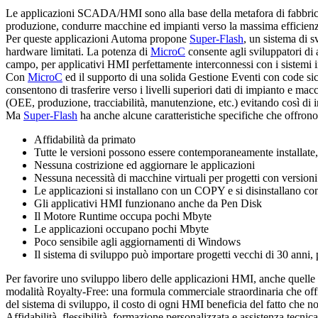
Le applicazioni SCADA/HMI sono alla base della metafora di fabbrica di
produzione, condurre macchine ed impianti verso la massima efficien
Per queste applicazioni Automa propone
Super-Flash
, un sistema di 
hardware limitati. La potenza di
MicroC
consente agli sviluppatori di 
campo, per applicativi HMI perfettamente interconnessi con i sistemi inf
Con
MicroC
ed il supporto di una solida Gestione Eventi con code si
consentono di trasferire verso i livelli superiori dati di impianto e macc
(OEE, produzione, tracciabilità, manutenzione, etc.) evitando così di inta
Ma
Super-Flash
ha anche alcune caratteristiche specifiche che offrono a
Affidabilità da primato
Tutte le versioni possono essere contemporaneamente installate, 
Nessuna costrizione ed aggiornare le applicazioni
Nessuna necessità di macchine virtuali per progetti con versioni
Le applicazioni si installano con un COPY e si disinstallano 
Gli applicativi HMI funzionano anche da Pen Disk
Il Motore Runtime occupa pochi Mbyte
Le applicazioni occupano pochi Mbyte
Poco sensibile agli aggiornamenti di Windows
Il sistema di sviluppo può importare progetti vecchi di 30 anni,
Per favorire uno sviluppo libero delle applicazioni HMI, anche quell
modalità
Royalty-Free
: una formula commerciale straordinaria che off
del sistema di sviluppo, il costo di ogni HMI beneficia del fatto che 
Affidabilità, flessibilità, formazione personalizzata e assistenza tecnic