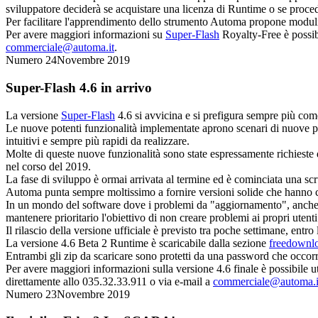
sviluppatore deciderà se acquistare una licenza di
Runtime
o se proced
Per facilitare l'apprendimento dello strumento Automa propone moduli 
Per avere maggiori informazioni su
Super-Flash
Royalty-Free
è possib
commerciale@automa.it
.
Numero 24
Novembre 2019
Super-Flash
4.6 in arrivo
La versione
Super-Flash
4.6 si avvicina e si prefigura sempre più co
Le nuove potenti funzionalità implementate aprono scenari di nuove pos
intuitivi e sempre più rapidi da realizzare.
Molte di queste nuove funzionalità sono state espressamente richieste 
nel corso del 2019.
La fase di sviluppo è ormai arrivata al termine ed è cominciata una scr
Automa punta sempre moltissimo a fornire versioni solide che hanno com
In un mondo del software dove i problemi da "aggiornamento", anche 
mantenere prioritario l'obiettivo di non creare problemi ai propri utenti
Il rilascio della versione ufficiale è previsto tra poche settimane, entro 
La versione 4.6 Beta 2
Runtime
è scaricabile dalla sezione
freedownl
Entrambi gli zip da scaricare sono protetti da una password che occor
Per avere maggiori informazioni sulla versione 4.6 finale è possibile ut
direttamente allo 035.32.33.911 o via e-mail a
commerciale@automa.i
Numero 23
Novembre 2019