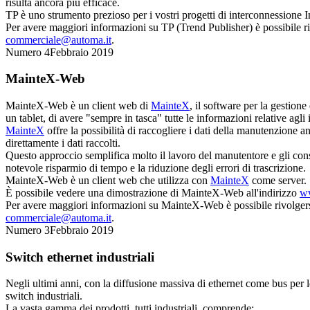
risulta ancora più efficace.
TP è uno strumento prezioso per i vostri progetti di interconnessione I
Per avere maggiori informazioni su TP (Trend Publisher) è possibile ri
commerciale@automa.it
.
Numero 4
Febbraio 2019
MainteX-Web
MainteX-Web
è un client web di
MainteX
, il software per la gestio
un tablet, di avere "sempre in tasca" tutte le informazioni relative agli 
MainteX
offre la possibilità di raccogliere i dati della manutenzione
direttamente i dati raccolti.
Questo approccio semplifica molto il lavoro del manutentore e gli conse
notevole risparmio di tempo e la riduzione degli errori di trascrizione.
MainteX-Web
è un client web che utilizza con
MainteX
come server.
È possibile vedere una dimostrazione di
MainteX-Web
all'indirizzo
ww
Per avere maggiori informazioni su
MainteX-Web
è possibile rivolger
commerciale@automa.it
.
Numero 3
Febbraio 2019
Switch ethernet industriali
Negli ultimi anni, con la diffusione massiva di ethernet come bus per l
switch industriali.
La vasta gamma dei prodotti, tutti industriali, comprende: