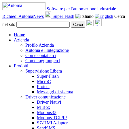
Software per l'automazione industriale
Richiedi AutomaNews
Super-Flash
Cerca
nel sito
Cerca
Home
Azienda
Profilo Azienda
Automa e l'Integrazione
Come contattarci
Come raggiungerci
Prodotti
Supervisione Libera
Super-Flash
MicroC
Protect
Messaggi di sistema
Driver comunicazione
Driver Nativi
M-Box
Modbus32
Modbus TCP/IP
S7-HMI Adapter
SendSMS