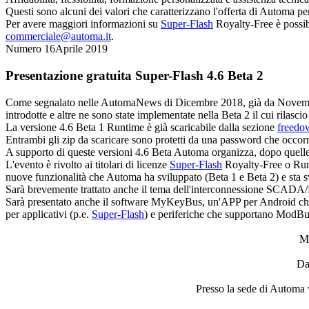
Questi sono alcuni dei valori che caratterizzano l'offerta di Automa p
Per avere maggiori informazioni su
Super-Flash
Royalty-Free
è possib
commerciale@automa.it
.
Numero 16
Aprile 2019
Presentazione gratuita
Super-Flash
4.6 Beta 2
Come segnalato nelle AutomaNews di Dicembre 2018, già da Novembre 
introdotte e altre ne sono state implementate nella Beta 2 il cui rilascio
La versione 4.6 Beta 1
Runtime
è già scaricabile dalla sezione
freedo
Entrambi gli zip da scaricare sono protetti da una password che occor
A supporto di queste versioni 4.6 Beta Automa organizza, dopo quelle dei
L'evento è rivolto ai titolari di licenze
Super-Flash
Royalty-Free
o
Ru
nuove funzionalità che Automa ha sviluppato (Beta 1 e Beta 2) e sta 
Sarà brevemente trattato anche il tema dell'interconnessione SCADA/
Sarà presentato anche il software MyKeyBus, un'APP per Android che c
per applicativi (p.e.
Super-Flash
) e periferiche che supportano ModB
Me
Da
Presso la sede di Automa