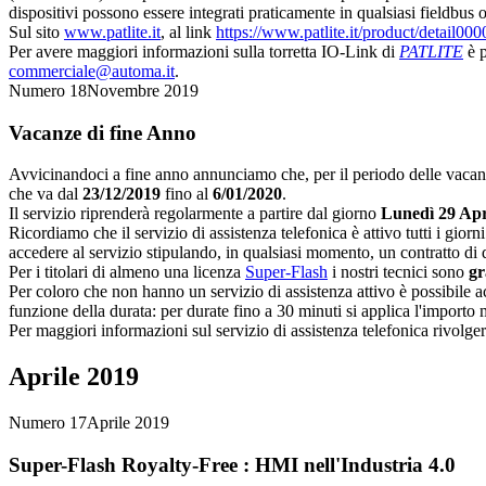
dispositivi possono essere integrati praticamente in qualsiasi fieldbus
Sul sito
www.patlite.it
, al link
https://www.patlite.it/product/detail0
Per avere maggiori informazioni sulla torretta IO-Link di
PATLITE
è p
commerciale@automa.it
.
Numero 18
Novembre 2019
Vacanze di fine Anno
Avvicinandoci a fine anno annunciamo che, per il periodo delle vacanze 
che va dal
23/12/2019
fino al
6/01/2020
.
Il servizio riprenderà regolarmente a partire dal giorno
Lunedì 29 Apr
Ricordiamo che il servizio di assistenza telefonica è attivo tutti i giorn
accedere al servizio stipulando, in qualsiasi momento, un contratto di d
Per i titolari di almeno una licenza
Super-Flash
i nostri tecnici sono
gr
Per coloro che non hanno un servizio di assistenza attivo è possibile 
funzione della durata: per durate fino a 30 minuti si applica l'importo
Per maggiori informazioni sul servizio di assistenza telefonica rivolg
Aprile 2019
Numero 17
Aprile 2019
Super-Flash Royalty-Free
: HMI nell'Industria 4.0