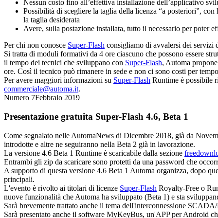
Nessun costo fino all’effettiva installazione dell’applicativo svi
Possibilità di scegliere la taglia della licenza “a posteriori”, c
la taglia desiderata
Avere, sulla postazione installata, tutto il necessario per poter ef
Per chi non conosce
Super-Flash
consigliamo di avvalersi dei servizi 
Si tratta di moduli formativi da 4 ore ciascuno che possono essere strut
il tempo dei tecnici che sviluppano con
Super-Flash
, Automa propone 
ore. Così il tecnico può rimanere in sede e non ci sono costi per tempo
Per avere maggiori informazioni su
Super-Flash
Runtime
è possibile r
commerciale@automa.it
.
Numero 7
Febbraio 2019
Presentazione gratuita
Super-Flash
4.6, Beta 1
Come segnalato nelle AutomaNews di Dicembre 2018, già da Novembre 
introdotte e altre ne seguiranno nella Beta 2 già in lavorazione.
La versione 4.6 Beta 1
Runtime
è scaricabile dalla sezione
freedownl
Entrambi gli zip da scaricare sono protetti da una password che occor
A supporto di questa versione 4.6 Beta 1 Automa organizza, dopo quell
principali.
L'evento è rivolto ai titolari di licenze
Super-Flash
Royalty-Free
o
Ru
nuove funzionalità che Automa ha sviluppato (Beta 1) e sta sviluppand
Sarà brevemente trattato anche il tema dell'interconnessione SCADA/
Sarà presentato anche il software MyKeyBus, un'APP per Android che co