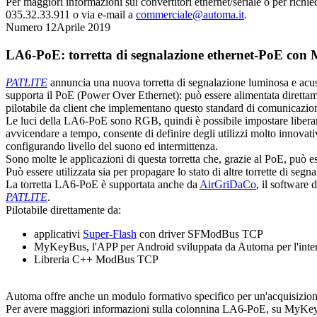
Per maggiori informazioni sui convertitori ethernet/seriale o per richied
035.32.33.911 o via e-mail a
commerciale@automa.it
.
Numero 12
Aprile 2019
LA6-PoE: torretta di segnalazione ethernet-PoE co
PATLITE
annuncia una nuova torretta di segnalazione luminosa e acust
supporta il PoE (Power Over Ethernet): può essere alimentata diretta
pilotabile da client che implementano questo standard di comunicazio
Le luci della LA6-PoE sono RGB, quindi è possibile impostare liberame
avvicendare a tempo, consente di definire degli utilizzi molto innovativi
configurando livello del suono ed intermittenza.
Sono molte le applicazioni di questa torretta che, grazie al PoE, può e
Può essere utilizzata sia per propagare lo stato di altre torrette di seg
La torretta LA6-PoE è supportata anche da
AirGriDaCo
, il software
PATLITE
.
Pilotabile direttamente da:
applicativi
Super-Flash
con driver SFModBus TCP
MyKeyBus, l'APP per Android sviluppata da Automa per l'inter
Libreria C++ ModBus TCP
Automa offre anche un modulo formativo specifico per un'acquisizione
Per avere maggiori informazioni sulla colonnina LA6-PoE, su MyKeyBus