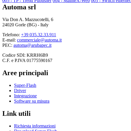
005 - TP - Trend Publisher
004 - MainteX-Web
003 - Switch ethernet 
Automa srl
Via Don A. Mazzucotelli, 6
24020 Gorle (BG) - Italy
Telefono:
+39 035.32.33.911
E-mail:
commerciale@automa.it
PEC:
automa@arubapec.it
Codice SDI: KRRH6B9
C.F. e P.IVA 01775590167
Aree principali
Super-Flash
Driver
Integrazione
Software su misura
Link utili
Richiesta informazioni