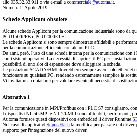
allo 035.32.33.911 o via e-mail a
commerciale@automa.it
.
Numero 11
Aprile 2019
Schede Applicom obsolete
Alcune schede Applicom per la comunicazione industriale sono da qu
PCU1500PFB e PCU2000ETH.
Le schede Applicom si sono sempre dimostrate affidabili e performanti.
per la comunicazione efficiente con alcuni PLC.
Da anni, però, l'uso di una scheda interna per la comunicazione con i 
con i sistemi operativi. La necessità di "aprire" il PC per l'installaz
possibilità di uno slot di espansione dove alloggiare la scheda.
Le postazioni SCADA/HMI dovrebbero sempre avere solo ethernet come
funzionare su qualsiasi PC, rendendo estremamente semplice la sostitu
Vi invitiamo a contattarci per valutare eventuali necessità di sostituzi
Alternativa 1
Per la comunicazione in MPI/Profibus con i PLC S7 consigliamo, come 
I dispositivi NL 50-MPI e NT 50-MPI sono affidabili, performanti, poc
Automa fornisce questi dispositivi con embedded il driver Runtime
S
Nel caso di applicativi
Super-Flash
la modifica per passare dal driver 
supporto per l'integrazione del nuovo driver.