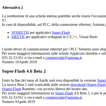
Alternativa 2
La sostituzione di una scheda interna potrebbe anche essere l'occasione
S7.
In caso di disponibilità, sul PLC, della connessione ethernet, Automa
SFSIEETH
per applicativi
Super-Flash
SIEETH
per applicativi sviluppati in C/C++, Visual Basic
I nostri driver di comunicazione ethernet per i PLC Siemens sono disp
Per avere maggiori informazioni sulle schede Applicom obsolete e sulle 
035.32.33.911 o via e-mail a
commerciale@automa.it
.
Numero 10
Aprile 2019
Super-Flash
4.6 Beta 2
Entro la fine del mese di Aprile sarà resa disponibile la versione
Super
La nuova Beta 2 sarà scaricabile dalle sezioni
download
(
Super-Flash
(
Super-Flash
Runtime
, con accesso libero) del nostro sito.
Per avere maggiori informazioni su
Super-Flash
4.6 Beta 2, o per le pr
035.32.33.911 o via e-mail a
commerciale@automa.it
.
Numero 9
Aprile 2019