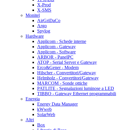
X-Prod
X-SMS
Monitel
AirGriDaCo
Argo
Spylog
Hardware
Applicom - Schede interne
Applicom - Gateway
Applicom - Software
ARBOR - PanelPC
ATOP - Serial Server e Gateway
Erco&Gener - Modem
Hilscher - Convertitori/Gateway
Helmholz - Convertitori/Gateway
MARCOM - Sonde ottiche
PATLITE - Segnalazioni luminose a LED
TIBBO - Gateway Ethernet programmabili
Energia
Energy Data Manager
kWweb
SolarWeb
Altri
Box