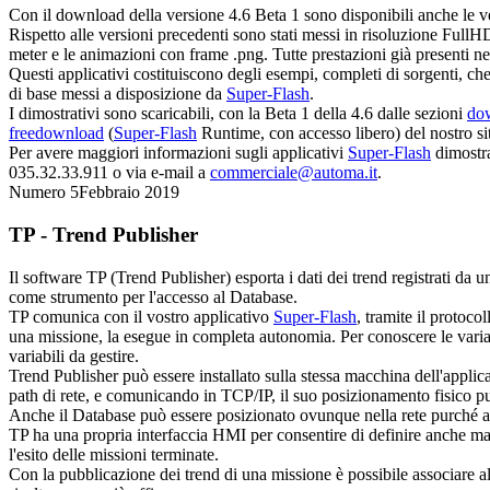
Con il download della versione 4.6 Beta 1 sono disponibili anche le ve
Rispetto alle versioni precedenti sono stati messi in risoluzione FullHD 
meter e le animazioni con frame .png. Tutte prestazioni già presenti ne
Questi applicativi costituiscono degli esempi, completi di sorgenti, che 
di base messi a disposizione da
Super-Flash
.
I dimostrativi sono scaricabili, con la Beta 1 della 4.6 dalle sezioni
do
freedownload
(
Super-Flash
Runtime
, con accesso libero) del nostro si
Per avere maggiori informazioni sugli applicativi
Super-Flash
dimostra
035.32.33.911 o via e-mail a
commerciale@automa.it
.
Numero 5
Febbraio 2019
TP - Trend Publisher
Il software TP (Trend Publisher) esporta i dati dei trend registrati da 
come strumento per l'accesso al Database.
TP comunica con il vostro applicativo
Super-Flash
, tramite il protoc
una missione, la esegue in completa autonomia. Per conoscere le varia
variabili da gestire.
Trend Publisher può essere installato sulla stessa macchina dell'applic
path di rete, e comunicando in TCP/IP, il suo posizionamento fisico può 
Anche il Database può essere posizionato ovunque nella rete purché acc
TP ha una propria interfaccia HMI per consentire di definire anche ma
l'esito delle missioni terminate.
Con la pubblicazione dei trend di una missione è possibile associare alt