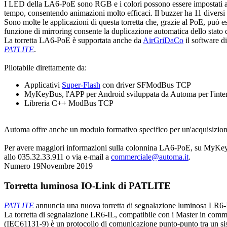
I LED della LA6-PoE sono RGB e i colori possono essere impostati an
tempo, consentendo animazioni molto efficaci. Il buzzer ha 11 diversi s
Sono molte le applicazioni di questa torretta che, grazie al PoE, può e
funzione di mirroring consente la duplicazione automatica dello stato del
La torretta LA6-PoE è supportata anche da
AirGriDaCo
il software d
PATLITE
.
Pilotabile direttamente da:
Applicativi
Super-Flash
con driver SFModBus TCP
MyKeyBus, l'APP per Android sviluppata da Automa per l'int
Libreria C++ ModBus TCP
Automa offre anche un modulo formativo specifico per un'acquisizione
Per avere maggiori informazioni sulla colonnina LA6-PoE, su MyKeyBus
allo 035.32.33.911 o via e-mail a
commerciale@automa.it
.
Numero 19
Novembre 2019
Torretta luminosa IO-Link di PATLITE
PATLITE
annuncia una nuova torretta di segnalazione luminosa LR6-
La torretta di segnalazione LR6-IL, compatibile con i Master in commer
(IEC61131-9) è un protocollo di comunicazione punto-punto tra un sis