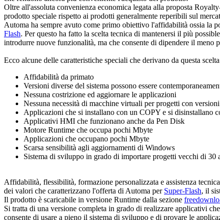
Oltre all'assoluta convenienza economica legata alla proposta
Royalty
prodotto speciale rispetto ai prodotti generalmente reperibili sul merca
Automa ha sempre avuto come primo obiettivo l'affidabilità ossia la pos
Flash
. Per questo ha fatto la scelta tecnica di mantenersi il più possib
introdurre nuove funzionalità, ma che consente di dipendere il meno po
Ecco alcune delle caratteristiche speciali che derivano da questa scelt
Affidabilità da primato
Versioni diverse del sistema possono essere contemporaneamente i
Nessuna costrizione ed aggiornare le applicazioni
Nessuna necessità di macchine virtuali per progetti con versioni
Applicazioni che si installano con un COPY e si disinstallano
Applicativi HMI che funzionano anche da Pen Disk
Motore Runtime che occupa pochi Mbyte
Applicazioni che occupano pochi Mbyte
Scarsa sensibilità agli aggiornamenti di Windows
Sistema di sviluppo in grado di importare progetti vecchi di 30
Affidabilità, flessibilità, formazione personalizzata e assistenza tecni
dei valori che caratterizzano l'offerta di Automa per
Super-Flash
, il 
Il prodotto è scaricabile in versione
Runtime
dalla sezione
freedownlo
Si tratta di una versione completa in grado di realizzare applicativi c
consente di usare a pieno il sistema di sviluppo e di provare le applic