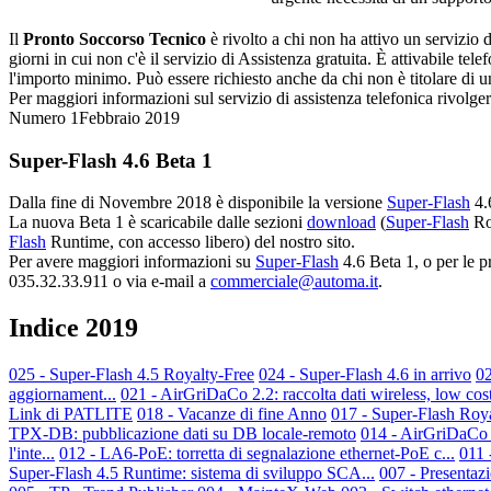
Il
Pronto Soccorso Tecnico
è rivolto a chi non ha attivo un servizio
giorni in cui non c'è il servizio di Assistenza gratuita. È attivabile tel
l'importo minimo. Può essere richiesto anche da chi non è titolare di 
Per maggiori informazioni sul servizio di assistenza telefonica rivolg
Numero 1
Febbraio 2019
Super-Flash
4.6 Beta 1
Dalla fine di Novembre 2018 è disponibile la versione
Super-Flash
4.
La nuova Beta 1 è scaricabile dalle sezioni
download
(
Super-Flash
Ro
Flash
Runtime
, con accesso libero) del nostro sito.
Per avere maggiori informazioni su
Super-Flash
4.6 Beta 1, o per le pr
035.32.33.911 o via e-mail a
commerciale@automa.it
.
Indice 2019
025 - Super-Flash 4.5 Royalty-Free
024 - Super-Flash 4.6 in arrivo
0
aggiornament...
021 - AirGriDaCo 2.2: raccolta dati wireless, low cost
Link di PATLITE
018 - Vacanze di fine Anno
017 - Super-Flash Royal
TPX-DB: pubblicazione dati su DB locale-remoto
014 - AirGriDaCo 2
l'inte...
012 - LA6-PoE: torretta di segnalazione ethernet-PoE c...
011 
Super-Flash 4.5 Runtime: sistema di sviluppo SCA...
007 - Presentazi