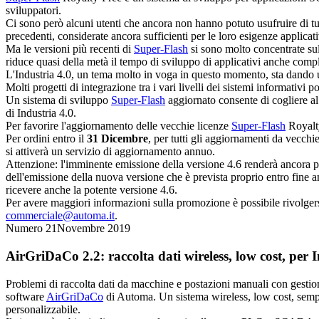
sviluppatori.
Ci sono però alcuni utenti che ancora non hanno potuto usufruire di tu
precedenti, considerate ancora sufficienti per le loro esigenze applicati
Ma le versioni più recenti di
Super-Flash
si sono molto concentrate sul
riduce quasi della metà il tempo di sviluppo di applicativi anche comple
L'Industria 4.0, un tema molto in voga in questo momento, sta dando una
Molti progetti di integrazione tra i vari livelli dei sistemi informativi
Un sistema di sviluppo
Super-Flash
aggiornato consente di cogliere al
di Industria 4.0.
Per favorire l'aggiornamento delle vecchie licenze
Super-Flash
Royalt
Per ordini entro il
31 Dicembre
, per tutti gli aggiornamenti da vecchi
si attiverà un servizio di aggiornamento annuo.
Attenzione: l'imminente emissione della versione 4.6 renderà ancora p
dell'emissione della nuova versione che è prevista proprio entro fine a
ricevere anche la potente versione 4.6.
Per avere maggiori informazioni sulla promozione è possibile rivolgers
commerciale@automa.it
.
Numero 21
Novembre 2019
AirGriDaCo 2.2: raccolta dati wireless, low cost, per I
Problemi di raccolta dati da macchine e postazioni manuali con gesti
software
AirGriDaCo
di Automa. Un sistema wireless, low cost, sempl
personalizzabile.