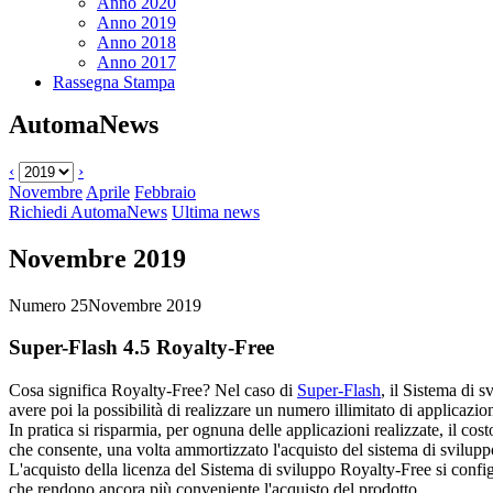
Anno 2020
Anno 2019
Anno 2018
Anno 2017
Rassegna Stampa
AutomaNews
‹
›
Novembre
Aprile
Febbraio
Richiedi AutomaNews
Ultima news
Novembre 2019
Numero 25
Novembre 2019
Super-Flash 4.5 Royalty-Free
Cosa significa
Royalty-Free
? Nel caso di
Super-Flash
, il Sistema di
avere poi la possibilità di realizzare un numero illimitato di applicaz
In pratica si risparmia, per ognuna delle applicazioni realizzate, il 
che consente, una volta ammortizzato l'acquisto del sistema di sviluppo
L'acquisto della licenza del Sistema di sviluppo
Royalty-Free
si confi
che rendono ancora più conveniente l'acquisto del prodotto.