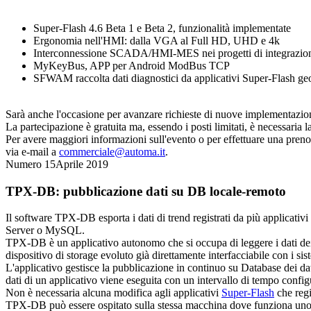
Super-Flash
4.6 Beta 1 e Beta 2, funzionalità implementate
Ergonomia nell'HMI: dalla VGA al Full HD, UHD e 4k
Interconnessione SCADA/HMI-MES nei progetti di integrazio
MyKeyBus, APP per Android ModBus TCP
SFWAM raccolta dati diagnostici da applicativi Super-Flash geo
Sarà anche l'occasione per avanzare richieste di nuove implementazioni
La partecipazione è gratuita ma, essendo i posti limitati, è necessaria 
Per avere maggiori informazioni sull'evento o per effettuare una prenot
via e-mail a
commerciale@automa.it
.
Numero 15
Aprile 2019
TPX-DB: pubblicazione dati su DB locale-remoto
Il software TPX-DB esporta i dati di trend registrati da più applicativi
Server o MySQL.
TPX-DB è un applicativo autonomo che si occupa di leggere i dati dei 
dispositivo di storage evoluto già direttamente interfacciabile con i sis
L'applicativo gestisce la pubblicazione in continuo su Database dei dati
dati di un applicativo viene eseguita con un intervallo di tempo config
Non è necessaria alcuna modifica agli applicativi
Super-Flash
che regi
TPX-DB può essere ospitato sulla stessa macchina dove funziona uno de