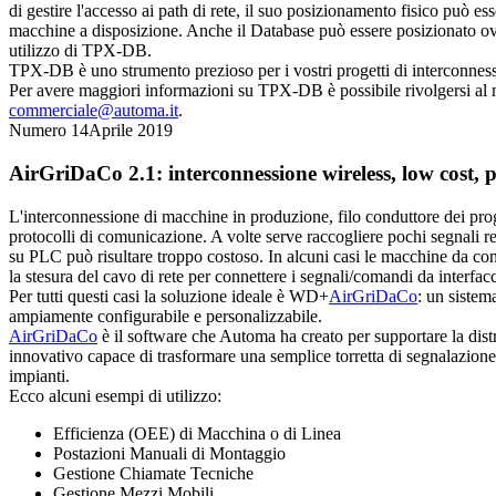
di gestire l'accesso ai path di rete, il suo posizionamento fisico può ess
macchine a disposizione. Anche il Database può essere posizionato ovu
utilizzo di TPX-DB.
TPX-DB è uno strumento prezioso per i vostri progetti di interconness
Per avere maggiori informazioni su TPX-DB è possibile rivolgersi al n
commerciale@automa.it
.
Numero 14
Aprile 2019
AirGriDaCo 2.1: interconnessione wireless, low cost, p
L'interconnessione di macchine in produzione, filo conduttore dei prog
protocolli di comunicazione. A volte serve raccogliere pochi segnali r
su PLC può risultare troppo costoso. In alcuni casi le macchine da co
la stesura del cavo di rete per connettere i segnali/comandi da interfacc
Per tutti questi casi la soluzione ideale è WD+
AirGriDaCo
: un sistem
ampiamente configurabile e personalizzabile.
AirGriDaCo
è il software che Automa ha creato per supportare la distr
innovativo capace di trasformare una semplice torretta di segnalazione l
impianti.
Ecco alcuni esempi di utilizzo:
Efficienza (OEE) di Macchina o di Linea
Postazioni Manuali di Montaggio
Gestione Chiamate Tecniche
Gestione Mezzi Mobili