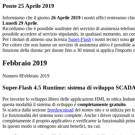
Ponte 25 Aprile 2019
Informiamo che il giorno
26 Aprile 2019
i nostri uffici resteranno ch
Lunedì 29 Aprile
.
Ricordiamo che è possibile usufruire del servizio di assistenza telefonic
possibile accedere al servizio stipulando, in qualsiasi momento, un cont
Per i titolari di almeno una licenza
Super-Flash
i nostri tecnici sono
gr
Per coloro che non hanno un servizio di assistenza attivo è possibile 
funzione della durata: per durate fino a 30 minuti si applica l'importo
Febbraio 2019
Numero 8
Febbraio 2019
Super-Flash
4.5
Runtime
: sistema di sviluppo SCAD
Per favorire lo sviluppo libero delle applicazioni HMI, in ottica In
questa modalità il sistema di sviluppo è
completamente gratuito
.
Si scarica dalla sezione
freedownload
del nostro sito e si utilizza per
Le funzionalità del sistema sono complete. Anche i driver opzionali s
completamente il proprio applicativo e verificarne la funzionalità prim
In questo modo si ottengono alcuni benefici, tra cui: