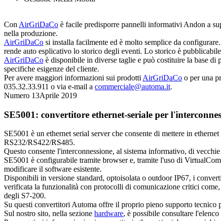
Con
AirGriDaCo
è facile predisporre pannelli informativi Andon a su
nella produzione.
AirGriDaCo
si installa facilmente ed è molto semplice da configurare.
rende auto esplicativo lo storico degli eventi. Lo storico è pubblicabi
AirGriDaCo
è disponibile in diverse taglie e può costituire la base di
specifiche esigenze del cliente.
Per avere maggiori informazioni sui prodotti
AirGriDaCo
o per una pr
035.32.33.911 o via e-mail a
commerciale@automa.it
.
Numero 13
Aprile 2019
SE5001: convertitore ethernet-seriale per l'interconne
SE5001 è un ethernet serial server che consente di mettere in ethernet d
RS232/RS422/RS485.
Questo consente l'interconnessione, al sistema informativo, di vecchie
SE5001 è configurabile tramite browser e, tramite l'uso di VirtualCom, è 
modificare il software esistente.
Disponibili in versione standard, optoisolata o outdoor IP67, i conver
verificata la funzionalità con protocolli di comunicazione critici co
degli S7-200.
Su questi convertitori Automa offre il proprio pieno supporto tecnico per
Sul nostro sito, nella sezione
hardware
, è possibile consultare l'elenco