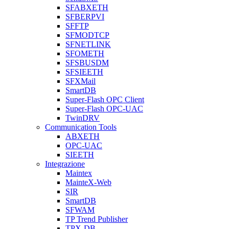
SFABXETH
SFBERPVI
SFFTP
SFMODTCP
SFNETLINK
SFOMETH
SFSBUSDM
SFSIEETH
SFXMail
SmartDB
Super-Flash OPC Client
Super-Flash OPC-UAC
TwinDRV
Communication Tools
ABXETH
OPC-UAC
SIEETH
Integrazione
Maintex
MainteX-Web
SIR
SmartDB
SFWAM
TP Trend Publisher
TPX-DB