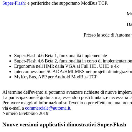
Super-Flash
) e periferiche che supportano ModBus TCP.
Me
Da
Presso la sede di Automa
Super-Flash
4.6 Beta 1, funzionalità implementate
Super-Flash
4.6 Beta 2, funzionalità in corso di implementazio
Ergonomia nell'HMI: dalla VGA al Full HD, UHD e 4k
Interconnessione SCADA/HMI-MES nei progetti di integrazio
MyKeyBus, APP per Android ModBus TCP
Al termine dell'evento si potranno avanzare richieste di nuove impleme
La partecipazione è gratuita ma, essendo i posti limitati, è necessaria 
Per avere maggiori informazioni sull'evento o per effettuare una prenot
via e-mail a
commerciale@automa.it
.
Numero 6
Febbraio 2019
Nuove versioni applicativi dimostrativi
Super-Flash