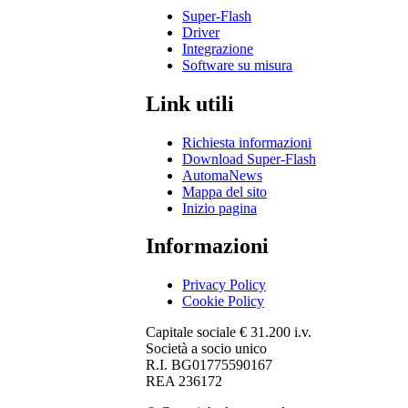
Super-Flash
Driver
Integrazione
Software su misura
Link utili
Richiesta informazioni
Download Super-Flash
AutomaNews
Mappa del sito
Inizio pagina
Informazioni
Privacy Policy
Cookie Policy
Capitale sociale € 31.200 i.v.
Società a socio unico
R.I. BG01775590167
REA 236172