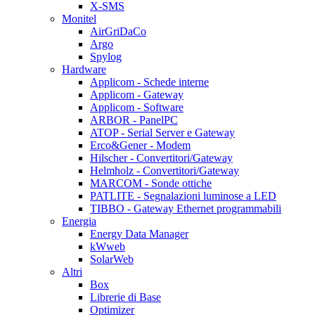
X-SMS
Monitel
AirGriDaCo
Argo
Spylog
Hardware
Applicom - Schede interne
Applicom - Gateway
Applicom - Software
ARBOR - PanelPC
ATOP - Serial Server e Gateway
Erco&Gener - Modem
Hilscher - Convertitori/Gateway
Helmholz - Convertitori/Gateway
MARCOM - Sonde ottiche
PATLITE - Segnalazioni luminose a LED
TIBBO - Gateway Ethernet programmabili
Energia
Energy Data Manager
kWweb
SolarWeb
Altri
Box
Librerie di Base
Optimizer