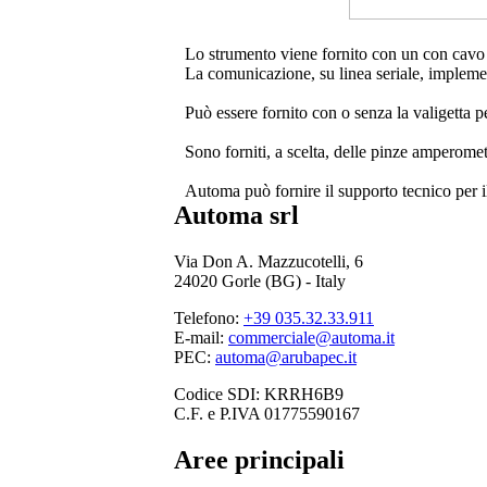
Lo strumento viene fornito con un con cavo 
La comunicazione, su linea seriale, impleme
Può essere fornito con o senza la valigetta pe
Sono forniti, a scelta, delle pinze amperomet
Automa può fornire il supporto tecnico per il
Automa srl
Via Don A. Mazzucotelli, 6
24020 Gorle (BG) - Italy
Telefono:
+39 035.32.33.911
E-mail:
commerciale@automa.it
PEC:
automa@arubapec.it
Codice SDI: KRRH6B9
C.F. e P.IVA 01775590167
Aree principali