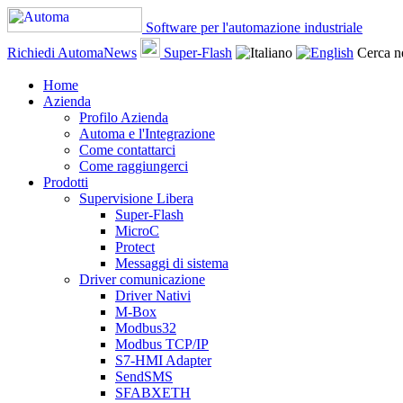
Software per l'automazione industriale
Richiedi AutomaNews
Super-Flash
Cerca ne
Home
Azienda
Profilo Azienda
Automa e l'Integrazione
Come contattarci
Come raggiungerci
Prodotti
Supervisione Libera
Super-Flash
MicroC
Protect
Messaggi di sistema
Driver comunicazione
Driver Nativi
M-Box
Modbus32
Modbus TCP/IP
S7-HMI Adapter
SendSMS
SFABXETH