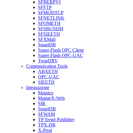
SFBERPVI
SFFTP
SFMODTCP
SFNETLINK
SFOMETH
SFSBUSDM
SFSIEETH
SFXMail
SmartDB
Super-Flash OPC Client
Super-Flash OPC-UAC
TwinDRV
Communication Tools
ABXETH
OPC-UAC
SIEETH
Integrazione
Maintex
MainteX-Web
SIR
SmartDB
SFWAM
TP Trend Publisher
TPX-DB
X-Prod