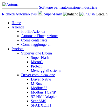
Software per l'automazione industriale
Richiedi AutomaNews
Super-Flash
Cerca ne
Home
Azienda
Profilo Azienda
Automa e l'Integrazione
Come contattarci
Come raggiungerci
Prodotti
Supervisione Libera
Super-Flash
MicroC
Protect
Messaggi di sistema
Driver comunicazione
Driver Nativi
M-Box
Modbus32
Modbus TCP/IP
S7-HMI Adapter
SendSMS
SFABXETH