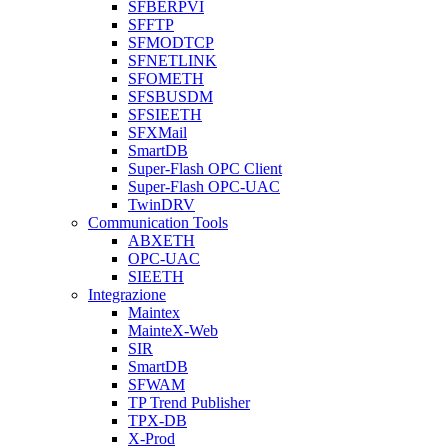
SFBERPVI
SFFTP
SFMODTCP
SFNETLINK
SFOMETH
SFSBUSDM
SFSIEETH
SFXMail
SmartDB
Super-Flash OPC Client
Super-Flash OPC-UAC
TwinDRV
Communication Tools
ABXETH
OPC-UAC
SIEETH
Integrazione
Maintex
MainteX-Web
SIR
SmartDB
SFWAM
TP Trend Publisher
TPX-DB
X-Prod