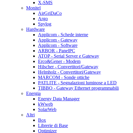
X-SMS
Monitel
AirGriDaCo
Argo
Spylog
Hardware
Applicom - Schede interne
Applicom - Gateway
Applicom - Software
ARBOR - PanelPC
ATOP - Serial Server e Gateway
Erco&Gener - Modem
Hilscher - Convertitori/Gateway
Helmholz - Convertitori/Gateway
MARCOM - Sonde ottiche
PATLITE - Segnalazioni luminose a LED
TIBBO - Gateway Ethernet programmabili
Energia
Energy Data Manager
kWweb
SolarWeb
Altri
Box
Librerie di Base
Optimizer