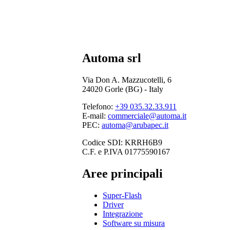
Automa srl
Via Don A. Mazzucotelli, 6
24020 Gorle (BG) - Italy
Telefono:
+39 035.32.33.911
E-mail:
commerciale@automa.it
PEC:
automa@arubapec.it
Codice SDI: KRRH6B9
C.F. e P.IVA 01775590167
Aree principali
Super-Flash
Driver
Integrazione
Software su misura