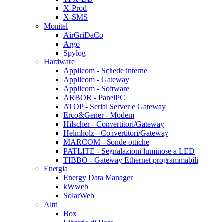
X-Prod
X-SMS
Monitel
AirGriDaCo
Argo
Spylog
Hardware
Applicom - Schede interne
Applicom - Gateway
Applicom - Software
ARBOR - PanelPC
ATOP - Serial Server e Gateway
Erco&Gener - Modem
Hilscher - Convertitori/Gateway
Helmholz - Convertitori/Gateway
MARCOM - Sonde ottiche
PATLITE - Segnalazioni luminose a LED
TIBBO - Gateway Ethernet programmabili
Energia
Energy Data Manager
kWweb
SolarWeb
Altri
Box