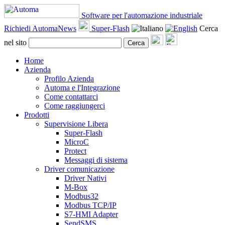
Software per l'automazione industriale
Richiedi AutomaNews
Super-Flash
Cerca
nel sito
Cerca
Home
Azienda
Profilo Azienda
Automa e l'Integrazione
Come contattarci
Come raggiungerci
Prodotti
Supervisione Libera
Super-Flash
MicroC
Protect
Messaggi di sistema
Driver comunicazione
Driver Nativi
M-Box
Modbus32
Modbus TCP/IP
S7-HMI Adapter
SendSMS