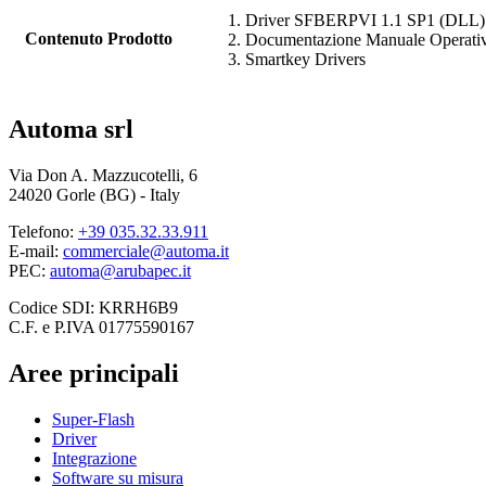
Driver
SFBERPVI 1.1 SP1 (DLL)
Contenuto Prodotto
Documentazione Manuale Operati
Smartkey Drivers
Automa srl
Via Don A. Mazzucotelli, 6
24020 Gorle (BG) - Italy
Telefono:
+39 035.32.33.911
E-mail:
commerciale@automa.it
PEC:
automa@arubapec.it
Codice SDI: KRRH6B9
C.F. e P.IVA 01775590167
Aree principali
Super-Flash
Driver
Integrazione
Software su misura