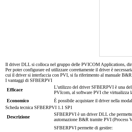
Il driver DLL si colloca nel gruppo delle PVICOM Applications, dir
Per poter configurare ed utilizzare correttamente il driver è necessa
cui il driver si interfaccia con PVI, si fa riferimento al manuale B&R
I vantaggi di
SFBERPVI
L'utilizzo del driver
SFBERPVI
è una dell
Efficace
PVIcom, al software PVI che virtualizza l
Economico
È possibile acquistare il driver nella moda
Scheda tecnica
SFBERPVI
1.1 SP1
SFBERPVI
è un driver DLL che permette
Descrizione
automazione B&R tramite PVI (Process Vis
SFBERPVI
permette di gestire: