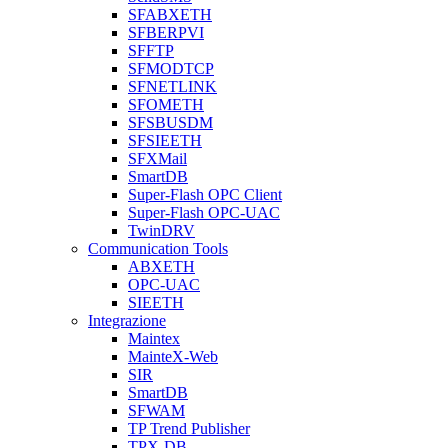
SFABXETH
SFBERPVI
SFFTP
SFMODTCP
SFNETLINK
SFOMETH
SFSBUSDM
SFSIEETH
SFXMail
SmartDB
Super-Flash OPC Client
Super-Flash OPC-UAC
TwinDRV
Communication Tools
ABXETH
OPC-UAC
SIEETH
Integrazione
Maintex
MainteX-Web
SIR
SmartDB
SFWAM
TP Trend Publisher
TPX-DB