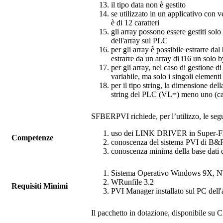
il tipo data non è gestito
se utilizzato in un applicativo con 
è di 12 caratteri
gli array possono essere gestiti sol
dell'array sul PLC
per gli array è possibile estrarre da
estrarre da un array di i16 un solo 
per gli array, nel caso di gestione d
variabile, ma solo i singoli elementi 
per il tipo string, la dimensione de
string del PLC (VL=) meno uno (car
SFBERPVI
richiede, per l’utilizzo, le s
uso dei LINK DRIVER in
Super-F
Competenze
conoscenza del sistema PVI di B&
conoscenza minima della base dati
Sistema Operativo Windows 9X, 
WRunfile
3.2
Requisiti Minimi
PVI Manager installato sul PC dell'a
Il pacchetto in dotazione, disponibile su C