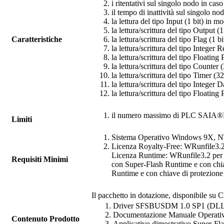
i ritentativi sul singolo nodo in cas
il tempo di inattività sul singolo n
la lettura del tipo Input (1 bit) in m
la lettura/scrittura del tipo Output (
Caratteristiche
la lettura/scrittura del tipo Flag (1 
la lettura/scrittura del tipo Integer 
la lettura/scrittura del tipo Floatin
la lettura/scrittura del tipo Counter 
la lettura/scrittura del tipo Timer (3
la lettura/scrittura del tipo Integer
la lettura/scrittura del tipo Floatin
il numero massimo di PLC SAIA®PCD
Limiti
Sistema Operativo Windows 9X, 
Licenza
Royalty-Free
:
WRunfile
3.
Licenza
Runtime
:
WRunfile
3.2 per
Requisiti Minimi
con
Super-Flash Runtime
e con chia
Runtime
e con chiave di protezione 
Il pacchetto in dotazione, disponibile su C
Driver
SFSBUSDM
1.0 SP1 (DL
Documentazione Manuale Operati
Contenuto Prodotto
Applicativo dimostrativo
Super-Fl