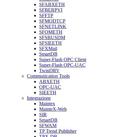
SFABXETH
SFBERPVI
SFFTP
SFMODTCP
SFNETLINK
SFOMETH
SFSBUSDM
SFSIEETH
SFXMail
SmartDB
Super-Flash OPC Client
Super-Flash OPC-UAC
TwinDRV
Communication Tools
ABXETH
OPC-UAC
SIEETH
Integrazione
Maintex
MainteX-Web
SIR
SmartDB
SFWAM
TP Trend Publisher
TPX-DB