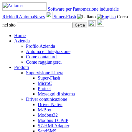
Software per l'automazione industriale
Richiedi AutomaNews
Super-Flash
Cerca
nel sito
Cerca
Home
Azienda
Profilo Azienda
Automa e l'Integrazione
Come contattarci
Come raggiungerci
Prodotti
Supervisione Libera
Super-Flash
MicroC
Protect
Messaggi di sistema
Driver comunicazione
Driver Nativi
M-Box
Modbus32
Modbus TCP/IP
S7-HMI Adapter
SendSMS