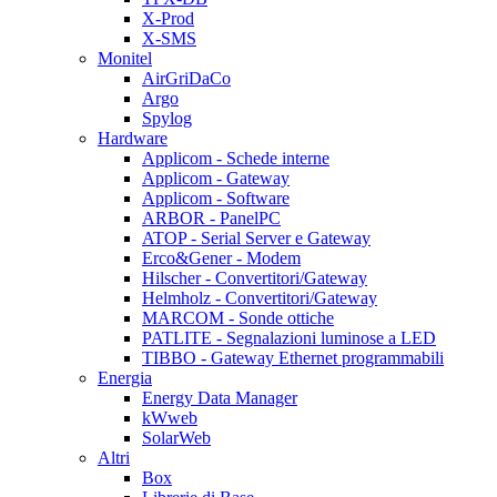
X-Prod
X-SMS
Monitel
AirGriDaCo
Argo
Spylog
Hardware
Applicom - Schede interne
Applicom - Gateway
Applicom - Software
ARBOR - PanelPC
ATOP - Serial Server e Gateway
Erco&Gener - Modem
Hilscher - Convertitori/Gateway
Helmholz - Convertitori/Gateway
MARCOM - Sonde ottiche
PATLITE - Segnalazioni luminose a LED
TIBBO - Gateway Ethernet programmabili
Energia
Energy Data Manager
kWweb
SolarWeb
Altri
Box