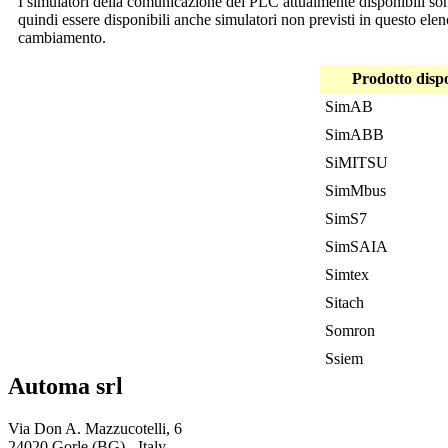
I simulatori della comunicazione dei PLC attualmente disponibili so
quindi essere disponibili anche simulatori non previsti in questo ele
cambiamento.
Prodotto dispo
SimAB
SimABB
SiMITSU
SimMbus
SimS7
SimSAIA
Simtex
Sitach
Somron
Ssiem
Automa srl
Via Don A. Mazzucotelli, 6
24020 Gorle (BG) - Italy