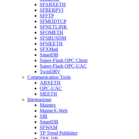
SFABXETH
SFBERPVI
SFFTP
SFMODTCP
SFNETLINK
SFOMETH
SFSBUSDM
SFSIEETH
SFXMail
SmartDB
Super-Flash OPC Client
Super-Flash OPC-UAC
TwinDRV
Communication Tools
ABXETH
OPC-UAC
SIEETH
Integrazione
Maintex
MainteX-Web
SIR
SmartDB
SFWAM
TP Trend Publisher
TPX-DB