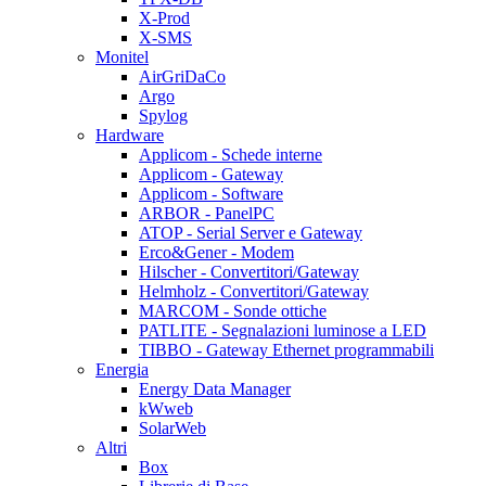
X-Prod
X-SMS
Monitel
AirGriDaCo
Argo
Spylog
Hardware
Applicom - Schede interne
Applicom - Gateway
Applicom - Software
ARBOR - PanelPC
ATOP - Serial Server e Gateway
Erco&Gener - Modem
Hilscher - Convertitori/Gateway
Helmholz - Convertitori/Gateway
MARCOM - Sonde ottiche
PATLITE - Segnalazioni luminose a LED
TIBBO - Gateway Ethernet programmabili
Energia
Energy Data Manager
kWweb
SolarWeb
Altri
Box