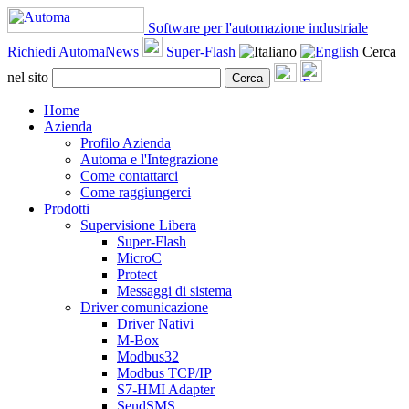
Software per l'automazione industriale
Richiedi AutomaNews
Super-Flash
Cerca
nel sito
Cerca
Home
Azienda
Profilo Azienda
Automa e l'Integrazione
Come contattarci
Come raggiungerci
Prodotti
Supervisione Libera
Super-Flash
MicroC
Protect
Messaggi di sistema
Driver comunicazione
Driver Nativi
M-Box
Modbus32
Modbus TCP/IP
S7-HMI Adapter
SendSMS