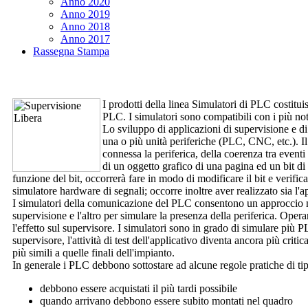
Anno 2020
Anno 2019
Anno 2018
Anno 2017
Rassegna Stampa
I prodotti della linea
Simulatori
di PLC costituis
PLC. I simulatori sono compatibili con i più no
Lo sviluppo di applicazioni di supervisione e d
una o più unità periferiche (PLC, CNC, etc.). Il 
connessa la periferica, della coerenza tra event
di un oggetto grafico di una pagina ed un bit di
funzione del bit, occorrerà fare in modo di modificare il bit e verifi
simulatore hardware di segnali; occorre inoltre aver realizzato sia l
I simulatori della comunicazione del PLC consentono un approccio mol
supervisione e l'altro per simulare la presenza della periferica. Ope
l'effetto sul supervisore. I simulatori sono in grado di simulare pi
supervisore, l'attività di test dell'applicativo diventa ancora più crit
più simili a quelle finali dell'impianto.
In generale i PLC debbono sottostare ad alcune regole pratiche di t
debbono essere acquistati il più tardi possibile
quando arrivano debbono essere subito montati nel quadro