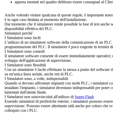
appena montati nel quadro debbono essere consegnati al Clien
Anche volendo violare qualcuna di queste regole, è importante tenere 
è in ogni caso limitata al momento dell'installazione.
Dal momento che il simulatore rende possibile la fase di test anche se
disponibilità effettiva del PLC.
Simulatori
perché
I
Simulatori
sono facili
L'utilizzo di un simulatore software della comunicazione di un PLC
programmazione del PLC. Il simulatore è poco esigente in termini di
I
Simulatori
sono comodi
Il simulatore software consente di essere immediatamente operativi; 
sviluppo dell'applicazione di supervisione.
I
Simulatori
sono flessibili
Con un simulatore è facile effettuare la messa a punto del software d
su un'unica linea seriale, anche reti di PLC.
I
Simulatori
sono, a volte, indispensabili
Quando si devono affrontare impianti con molti PLC, i simulatori con
installato l'impianto, i simulatori diventano indispensabili per poter
lamentati dall'utente finale.
I
Simulatori
non sonovincolati all'utilizzo di
Super-Flash
Essendo simulatori di periferiche esterne, i simulatori possono esser
supervisione. Possono essere altrettanto utili anche per coloro che s
colloquio con i PLC.