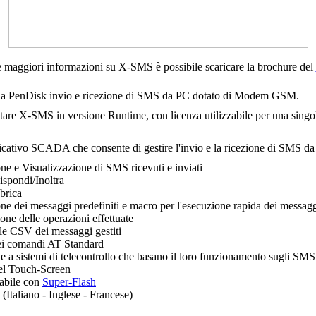
e maggiori informazioni su
X-SMS
è possibile scaricare la brochure del
da PenDisk invio e ricezione di SMS da PC dotato di Modem GSM.
stare
X-SMS
in versione
Runtime
, con licenza utilizzabile per una sing
icativo SCADA che consente di gestire l'invio e la ricezione di SMS d
ne e Visualizzazione di SMS ricevuti e inviati
spondi/Inoltra
brica
ne dei messaggi predefiniti e macro per l'esecuzione rapida dei messaggi
ione delle operazioni effettuate
ile CSV dei messaggi gestiti
ei comandi AT Standard
 a sistemi di telecontrollo che basano il loro funzionamento sugli SMS
el Touch-Screen
zabile con
Super-Flash
(Italiano - Inglese - Francese)