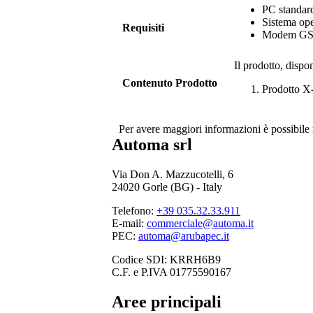
PC standard
Sistema op
Requisiti
Modem G
Il prodotto, dispo
Contenuto Prodotto
Prodotto
X
Per avere maggiori informazioni è possibile 
Automa srl
Via Don A. Mazzucotelli, 6
24020 Gorle (BG) - Italy
Telefono:
+39 035.32.33.911
E-mail:
commerciale@automa.it
PEC:
automa@arubapec.it
Codice SDI: KRRH6B9
C.F. e P.IVA 01775590167
Aree principali