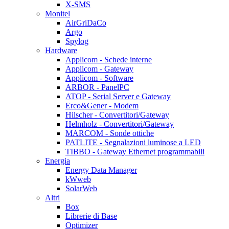
X-SMS
Monitel
AirGriDaCo
Argo
Spylog
Hardware
Applicom - Schede interne
Applicom - Gateway
Applicom - Software
ARBOR - PanelPC
ATOP - Serial Server e Gateway
Erco&Gener - Modem
Hilscher - Convertitori/Gateway
Helmholz - Convertitori/Gateway
MARCOM - Sonde ottiche
PATLITE - Segnalazioni luminose a LED
TIBBO - Gateway Ethernet programmabili
Energia
Energy Data Manager
kWweb
SolarWeb
Altri
Box
Librerie di Base
Optimizer