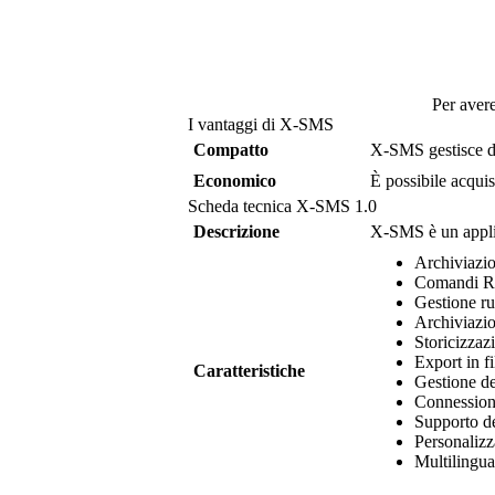
Per aver
I vantaggi di
X-SMS
Compatto
X-SMS
gestisce 
Economico
È possibile acqui
Scheda tecnica
X-SMS
1.0
Descrizione
X-SMS
è un appl
Archiviazio
Comandi Ri
Gestione ru
Archiviazio
Storicizzaz
Export in f
Caratteristiche
Gestione d
Connessione
Supporto d
Personaliz
Multilingua 