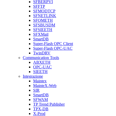
SFBERPVI
SFFTP
SFMODTCP
SFNETLINK
SFOMETH
SFSBUSDM
SFSIEETH
SFXMail
SmartDB
Super-Flash OPC Client
Super-Flash OPC-UAC
TwinDRV
Communication Tools
ABXETH
OPC-UAC
SIEETH
Integrazione
Maintex
MainteX-Web
SIR
SmartDB
SFWAM
TP Trend Publisher
TPX-DB
X-Prod