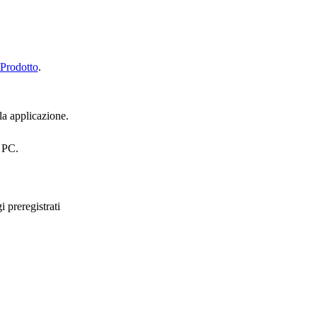
Prodotto
.
ola applicazione.
a PC.
 preregistrati