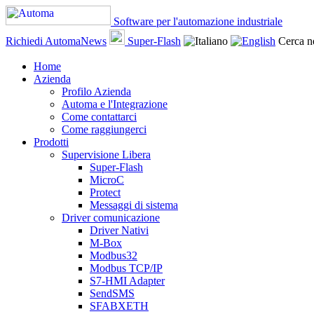
Software per l'automazione industriale
Richiedi AutomaNews
Super-Flash
Cerca ne
Home
Azienda
Profilo Azienda
Automa e l'Integrazione
Come contattarci
Come raggiungerci
Prodotti
Supervisione Libera
Super-Flash
MicroC
Protect
Messaggi di sistema
Driver comunicazione
Driver Nativi
M-Box
Modbus32
Modbus TCP/IP
S7-HMI Adapter
SendSMS
SFABXETH