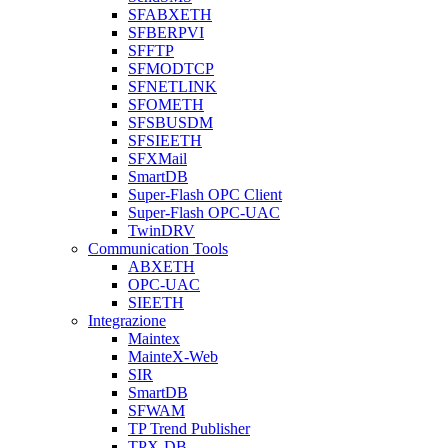
SFABXETH
SFBERPVI
SFFTP
SFMODTCP
SFNETLINK
SFOMETH
SFSBUSDM
SFSIEETH
SFXMail
SmartDB
Super-Flash OPC Client
Super-Flash OPC-UAC
TwinDRV
Communication Tools
ABXETH
OPC-UAC
SIEETH
Integrazione
Maintex
MainteX-Web
SIR
SmartDB
SFWAM
TP Trend Publisher
TPX-DB