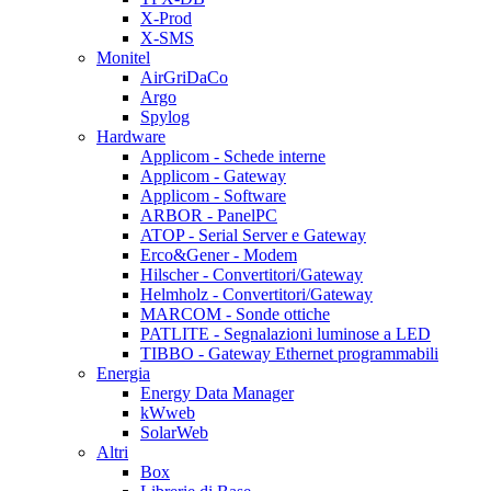
X-Prod
X-SMS
Monitel
AirGriDaCo
Argo
Spylog
Hardware
Applicom - Schede interne
Applicom - Gateway
Applicom - Software
ARBOR - PanelPC
ATOP - Serial Server e Gateway
Erco&Gener - Modem
Hilscher - Convertitori/Gateway
Helmholz - Convertitori/Gateway
MARCOM - Sonde ottiche
PATLITE - Segnalazioni luminose a LED
TIBBO - Gateway Ethernet programmabili
Energia
Energy Data Manager
kWweb
SolarWeb
Altri
Box