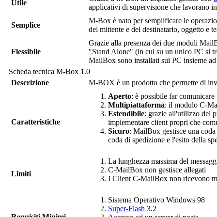
Utile
applicativi di supervisione che lavorano 
M-Box
è nato per semplificare le operazio
Semplice
del mittente e del destinatario, oggetto e t
Grazie alla presenza dei due moduli
Mail
Flessibile
"Stand Alone" (in cui su un unico PC si tr
MailBox
sono installati sui PC insieme ad
Scheda tecnica
M-Box
1.0
Descrizione
M-BOX
è un prodotto che permette di inv
Aperto
: è possibile far comunicare
Multipiattaforma
: il modulo
C-Ma
Estendibile
: grazie all'utilizzo de
Caratteristiche
implementare client propri che co
Sicuro
:
MailBox
gestisce una coda d
coda di spedizione e l'esito della sp
La lunghezza massima del messagg
C-MailBox
non gestisce allegati
Limiti
I Client
C-MailBox
non ricevono me
Sistema Operativo Windows 98
Super-Flash
3.2
Requisiti Minimi