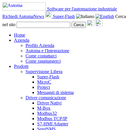
Software per l'automazione industriale
Richiedi AutomaNews
Super-Flash
Cerca
nel sito
Cerca
Home
Azienda
Profilo Azienda
Automa e l'Integrazione
Come contattarci
Come raggiungerci
Prodotti
Supervisione Libera
Super-Flash
MicroC
Protect
Messaggi di sistema
Driver comunicazione
Driver Nativi
M-Box
Modbus32
Modbus TCP/IP
S7-HMI Adapter
SendSMS