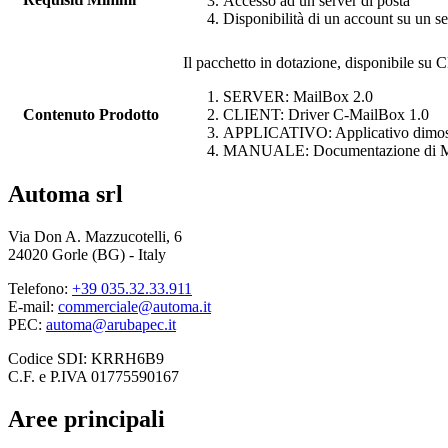
Accesso ad un server di posta
Disponibilità di un account su un se
Il pacchetto in dotazione, disponibile su C
SERVER:
MailBox
2.0
Contenuto Prodotto
CLIENT: Driver
C-MailBox
1.0
APPLICATIVO: Applicativo dimos
MANUALE: Documentazione di
Automa srl
Via Don A. Mazzucotelli, 6
24020 Gorle (BG) - Italy
Telefono:
+39 035.32.33.911
E-mail:
commerciale@automa.it
PEC:
automa@arubapec.it
Codice SDI: KRRH6B9
C.F. e P.IVA 01775590167
Aree principali