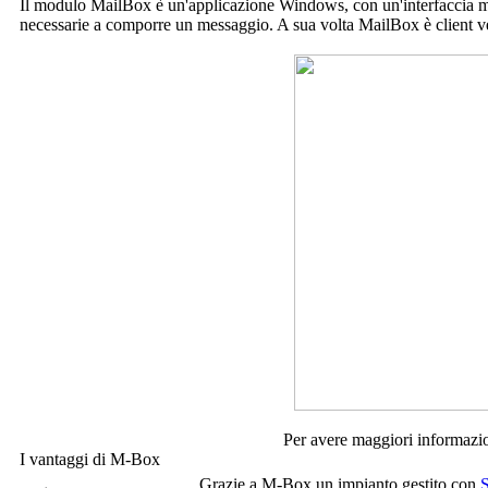
Il modulo
MailBox
è un'applicazione Windows, con un'interfaccia mi
necessarie a comporre un messaggio. A sua volta
MailBox
è client v
Per avere maggiori informazi
I vantaggi di
M-Box
Grazie a
M-Box
un impianto gestito con
S