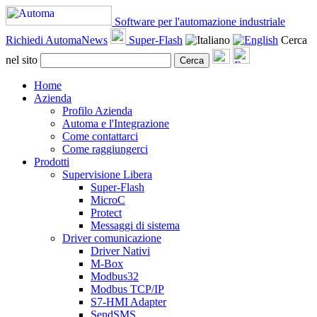
Software per l'automazione industriale
Richiedi AutomaNews
Super-Flash
Cerca
nel sito
Cerca
Home
Azienda
Profilo Azienda
Automa e l'Integrazione
Come contattarci
Come raggiungerci
Prodotti
Supervisione Libera
Super-Flash
MicroC
Protect
Messaggi di sistema
Driver comunicazione
Driver Nativi
M-Box
Modbus32
Modbus TCP/IP
S7-HMI Adapter
SendSMS