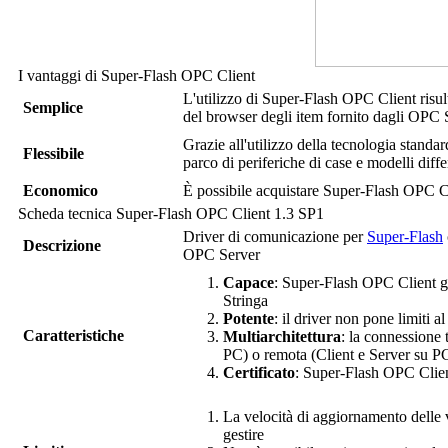
I vantaggi di
Super-Flash OPC Client
L'utilizzo di
Super-Flash OPC Client
risul
Semplice
del browser degli item fornito dagli OPC S
Grazie all'utilizzo della tecnologia stand
Flessibile
parco di periferiche di case e modelli diffe
Economico
È possibile acquistare
Super-Flash OPC C
Scheda tecnica
Super-Flash OPC Client 1.3 SP1
Driver di comunicazione per
Super-Flash
Descrizione
OPC Server
Capace
:
Super-Flash OPC Client
g
Stringa
Potente
: il driver non pone limiti a
Caratteristiche
Multiarchitettura
: la connessione 
PC) o remota (Client e Server su PC
Certificato
:
Super-Flash OPC Clie
La velocità di aggiornamento delle v
gestire