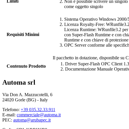
Limiti
Non è possibile scrivere un singolo 
come oggetto singolo
Sistema Operativo Windows 2000
Licenza
Royalty-Free
:
WRunfile
3.
Licenza
Runtime
:
WRunfile
3.2 per
Requisiti Minimi
con
Super-Flash Runtime
e con chia
Runtime
e con chiave di protezione 
OPC Server conforme alle specifi
Il pacchetto in dotazione, disponibile su C
Driver
Super-Flash OPC Client 1.
Contenuto Prodotto
Documentazione Manuale Operati
Automa srl
Via Don A. Mazzucotelli, 6
24020 Gorle (BG) - Italy
Telefono:
+39 035.32.33.911
E-mail:
commerciale@automa.it
PEC:
automa@arubapec.it