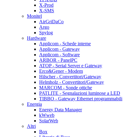
X-Prod
X-SMS
Monitel
AirGriDaCo
Argo
Spylog
Hardware
Applicom - Schede interne
Applicom - Gateway
Applicom - Software
ARBOR - PanelPC
ATOP - Serial Server e Gateway
Erco&Gener - Modem
Hilscher - Convertitori/Gateway
Helmholz - Convertitori/Gateway
MARCOM - Sonde ottiche
PATLITE - Segnalazioni luminose a LED
TIBBO - Gateway Ethernet programmabili
Energia
Energy Data Manager
kWweb
SolarWeb
Altri
Box