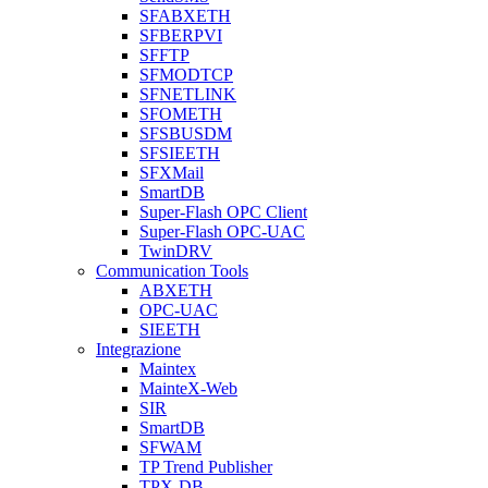
SFABXETH
SFBERPVI
SFFTP
SFMODTCP
SFNETLINK
SFOMETH
SFSBUSDM
SFSIEETH
SFXMail
SmartDB
Super-Flash OPC Client
Super-Flash OPC-UAC
TwinDRV
Communication Tools
ABXETH
OPC-UAC
SIEETH
Integrazione
Maintex
MainteX-Web
SIR
SmartDB
SFWAM
TP Trend Publisher
TPX-DB