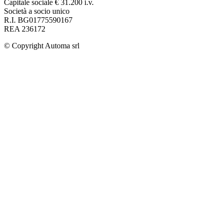
Capitale sociale € 31.200 i.v.
Società a socio unico
R.I. BG01775590167
REA 236172
© Copyright
Automa srl