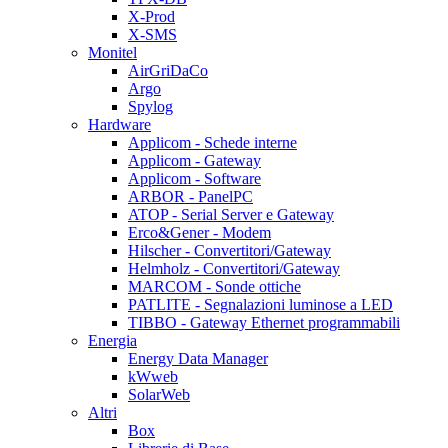
X-Prod
X-SMS
Monitel
AirGriDaCo
Argo
Spylog
Hardware
Applicom - Schede interne
Applicom - Gateway
Applicom - Software
ARBOR - PanelPC
ATOP - Serial Server e Gateway
Erco&Gener - Modem
Hilscher - Convertitori/Gateway
Helmholz - Convertitori/Gateway
MARCOM - Sonde ottiche
PATLITE - Segnalazioni luminose a LED
TIBBO - Gateway Ethernet programmabili
Energia
Energy Data Manager
kWweb
SolarWeb
Altri
Box