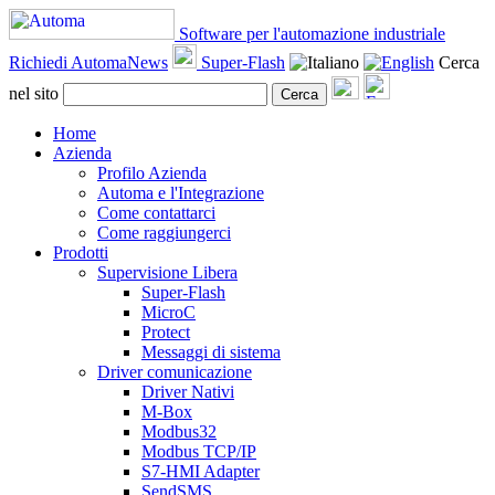
Software per l'automazione industriale
Richiedi AutomaNews
Super-Flash
Cerca
nel sito
Cerca
Home
Azienda
Profilo Azienda
Automa e l'Integrazione
Come contattarci
Come raggiungerci
Prodotti
Supervisione Libera
Super-Flash
MicroC
Protect
Messaggi di sistema
Driver comunicazione
Driver Nativi
M-Box
Modbus32
Modbus TCP/IP
S7-HMI Adapter
SendSMS