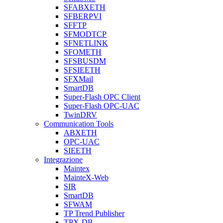
SFABXETH
SFBERPVI
SFFTP
SFMODTCP
SFNETLINK
SFOMETH
SFSBUSDM
SFSIEETH
SFXMail
SmartDB
Super-Flash OPC Client
Super-Flash OPC-UAC
TwinDRV
Communication Tools
ABXETH
OPC-UAC
SIEETH
Integrazione
Maintex
MainteX-Web
SIR
SmartDB
SFWAM
TP Trend Publisher
TPX-DB