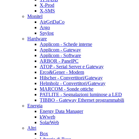
X-Prod
X-SMS
Monitel
AirGriDaCo
Argo
Spylog
Hardware
Applicom - Schede interne
Applicom - Gateway
Applicom - Software
ARBOR - PanelPC
ATOP - Serial Server e Gateway
Erco&Gener - Modem
Hilscher - Convertitori/Gateway
Helmholz - Convertitori/Gateway
MARCOM - Sonde ottiche
PATLITE - Segnalazioni luminose a LED
TIBBO - Gateway Ethernet programmabili
Energia
Energy Data Manager
kWweb
SolarWeb
Altri
Box