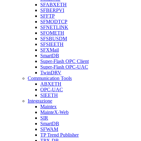
SFABXETH
SFBERPVI
SFFTP
SFMODTCP
SFNETLINK
SFOMETH
SFSBUSDM
SFSIEETH
SFXMail
SmartDB
Super-Flash OPC Client
Super-Flash OPC-UAC
TwinDRV
Communication Tools
ABXETH
OPC-UAC
SIEETH
Integrazione
Maintex
MainteX-Web
SIR
SmartDB
SFWAM
TP Trend Publisher
TPX-DB