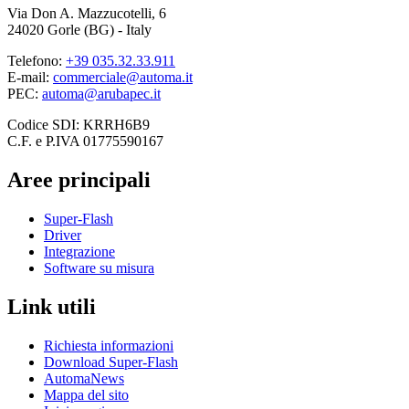
Via Don A. Mazzucotelli, 6
24020 Gorle (BG) - Italy
Telefono:
+39 035.32.33.911
E-mail:
commerciale@automa.it
PEC:
automa@arubapec.it
Codice SDI: KRRH6B9
C.F. e P.IVA 01775590167
Aree principali
Super-Flash
Driver
Integrazione
Software su misura
Link utili
Richiesta informazioni
Download Super-Flash
AutomaNews
Mappa del sito