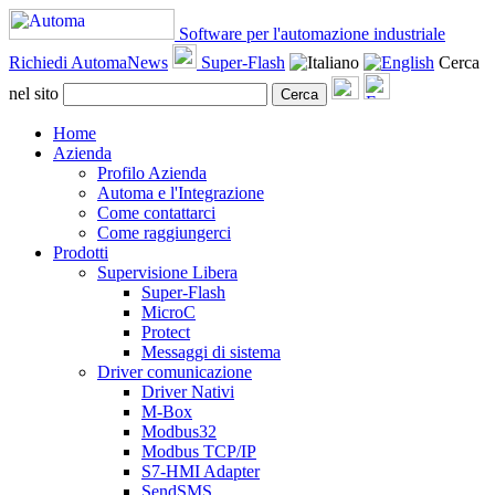
Software per l'automazione industriale
Richiedi AutomaNews
Super-Flash
Cerca
nel sito
Cerca
Home
Azienda
Profilo Azienda
Automa e l'Integrazione
Come contattarci
Come raggiungerci
Prodotti
Supervisione Libera
Super-Flash
MicroC
Protect
Messaggi di sistema
Driver comunicazione
Driver Nativi
M-Box
Modbus32
Modbus TCP/IP
S7-HMI Adapter
SendSMS