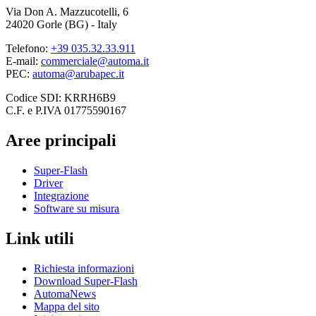
Via Don A. Mazzucotelli, 6
24020 Gorle (BG) - Italy
Telefono:
+39 035.32.33.911
E-mail:
commerciale@automa.it
PEC:
automa@arubapec.it
Codice SDI: KRRH6B9
C.F. e P.IVA 01775590167
Aree principali
Super-Flash
Driver
Integrazione
Software su misura
Link utili
Richiesta informazioni
Download Super-Flash
AutomaNews
Mappa del sito