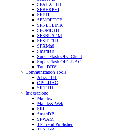
SFABXETH
SFBERPVI
SFFTP
SFMODTCP
SFNETLINK
SFOMETH
SFSBUSDM
SFSIEETH
SFXMail
SmartDB
Super-Flash OPC Client
Super-Flash OPC-UAC
TwinDRV
Communication Tools
ABXETH
OPC-UAC
SIEETH
Integrazione
Maintex
MainteX-Web
SIR
SmartDB
SFWAM
TP Trend Publisher
TPX-DB