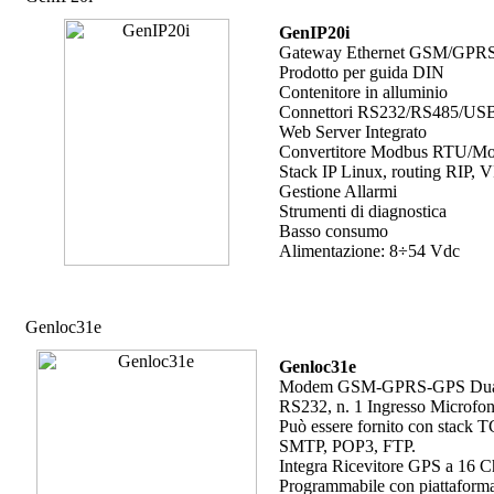
GenIP20i
Gateway Ethernet GSM/GPR
Prodotto per guida DIN
Contenitore in alluminio
Connettori RS232/RS485/USB
Web Server Integrato
Convertitore Modbus RTU/M
Stack IP Linux, routing RIP, 
Gestione Allarmi
Strumenti di diagnostica
Basso consumo
Alimentazione: 8÷54 Vdc
Genloc31e
Genloc31e
Modem GSM-GPRS-GPS Dual-Band,
RS232, n. 1 Ingresso Microfono
Può essere fornito con stack T
SMTP, POP3, FTP.
Integra Ricevitore GPS a 16
Programmabile con piattafor