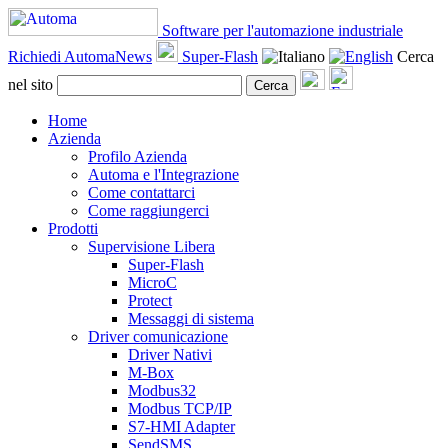
Software per l'automazione industriale
Richiedi AutomaNews
Super-Flash
Cerca
nel sito
Cerca
Home
Azienda
Profilo Azienda
Automa e l'Integrazione
Come contattarci
Come raggiungerci
Prodotti
Supervisione Libera
Super-Flash
MicroC
Protect
Messaggi di sistema
Driver comunicazione
Driver Nativi
M-Box
Modbus32
Modbus TCP/IP
S7-HMI Adapter
SendSMS