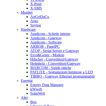
X-Prod
X-SMS
Monitel
AirGriDaCo
Argo
Spylog
Hardware
Applicom - Schede interne
Applicom - Gateway
Applicom - Software
ARBOR - PanelPC
ATOP - Serial Server e Gateway
Erco&Gener - Modem
Hilscher - Convertitori/Gateway
Helmholz - Convertitori/Gateway
MARCOM - Sonde ottiche
PATLITE - Segnalazioni luminose a LED
TIBBO - Gateway Ethernet programmabili
Energia
Energy Data Manager
kWweb
SolarWeb
Altri
Box