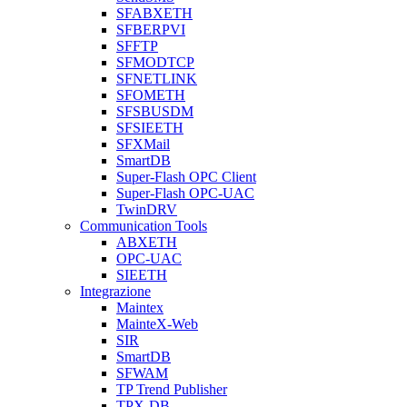
SFABXETH
SFBERPVI
SFFTP
SFMODTCP
SFNETLINK
SFOMETH
SFSBUSDM
SFSIEETH
SFXMail
SmartDB
Super-Flash OPC Client
Super-Flash OPC-UAC
TwinDRV
Communication Tools
ABXETH
OPC-UAC
SIEETH
Integrazione
Maintex
MainteX-Web
SIR
SmartDB
SFWAM
TP Trend Publisher
TPX-DB