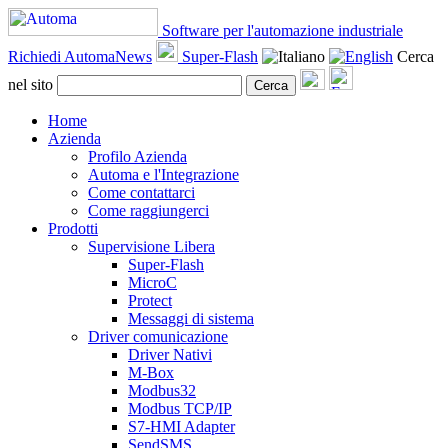
Software per l'automazione industriale
Richiedi AutomaNews
Super-Flash
Cerca
nel sito
Cerca
Home
Azienda
Profilo Azienda
Automa e l'Integrazione
Come contattarci
Come raggiungerci
Prodotti
Supervisione Libera
Super-Flash
MicroC
Protect
Messaggi di sistema
Driver comunicazione
Driver Nativi
M-Box
Modbus32
Modbus TCP/IP
S7-HMI Adapter
SendSMS