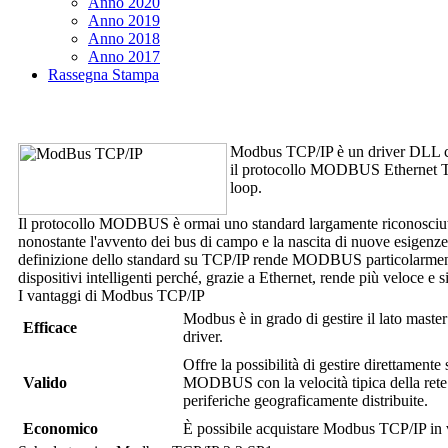
Anno 2020
Anno 2019
Anno 2018
Anno 2017
Rassegna Stampa
Modbus TCP/IP
è un driver DLL c
il protocollo MODBUS Ethernet 
loop.
Il protocollo MODBUS è ormai uno standard largamente riconosciuto e,
nonostante l'avvento dei bus di campo e la nascita di nuove esigenze 
definizione dello standard su TCP/IP rende MODBUS particolarmente i
dispositivi intelligenti perché, grazie a Ethernet, rende più veloce e
I vantaggi di
Modbus TCP/IP
Modbus è in grado di gestire il lato maste
Efficace
driver.
Offre la possibilità di gestire direttament
Valido
MODBUS con la velocità tipica della rete e
periferiche geograficamente distribuite.
Economico
È possibile acquistare
Modbus TCP/IP
in