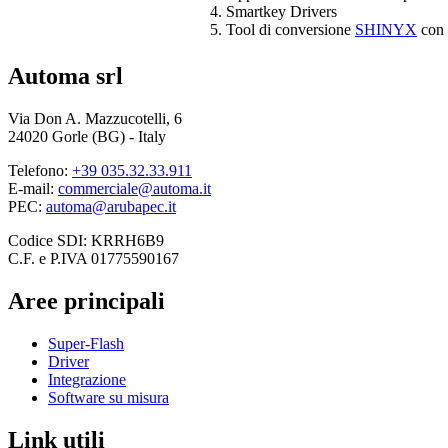
Smartkey Drivers
Tool di conversione
SHINYX
con 
Automa srl
Via Don A. Mazzucotelli, 6
24020 Gorle (BG) - Italy
Telefono:
+39 035.32.33.911
E-mail:
commerciale@automa.it
PEC:
automa@arubapec.it
Codice SDI: KRRH6B9
C.F. e P.IVA 01775590167
Aree principali
Super-Flash
Driver
Integrazione
Software su misura
Link utili