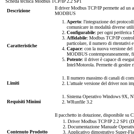
Scheda tecnica
Modbus TCP/IP
2.2 SP1
Il driver
Modbus TCP/IP
permette ad un 
Descrizione
MODBUS
Aperto
: l'integrazione dei prot
comunicare in modalità diverse utili
Configurabile
: per ogni periferic
Affidabile
:
Modbus TCP/IP
contro
particolare, il numero di ritentativi e
Caratteristiche
Capace
: con la nuova versione del
MODBUS contemporaneamente, fino 
Potente
: il driver è capace di esegu
Intel/Motorola. Permette di gestire 
Il numero massimo di canali di comu
Limiti
L'attuale versione del driver non
Sistema Operativo Windows 9X, 
Requisiti Minimi
WRunfile
3.2
Il pacchetto in dotazione, disponibile su C
Driver
Modbus TCP/IP
2.2 SP1 (
Documentazione Manuale Operati
Contenuto Prodotto
Applicativo dimostrativo Super-Fl