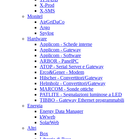
X-Prod
X-SMS
Monitel
AirGriDaCo
Argo
Spylog
Hardware
Applicom - Schede interne
Applicom - Gateway
Applicom - Software
ARBOR - PanelPC
ATOP - Serial Server e Gateway
Erco&Gener - Modem
Hilscher - Convertitori/Gateway
Helmholz - Convertitori/Gateway
MARCOM - Sonde ottiche
PATLITE - Segnalazioni luminose a LED
TIBBO - Gateway Ethernet programmabili
Energia
Energy Data Manager
kWweb
SolarWeb
Altri
Box