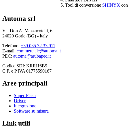
Tool di conversione
SHINYX
con 
Automa srl
Via Don A. Mazzucotelli, 6
24020 Gorle (BG) - Italy
Telefono:
+39 035.32.33.911
E-mail:
commerciale@automa.it
PEC:
automa@arubapec.it
Codice SDI: KRRH6B9
C.F. e P.IVA 01775590167
Aree principali
Super-Flash
Driver
Integrazione
Software su misura
Link utili