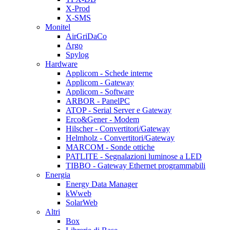
X-Prod
X-SMS
Monitel
AirGriDaCo
Argo
Spylog
Hardware
Applicom - Schede interne
Applicom - Gateway
Applicom - Software
ARBOR - PanelPC
ATOP - Serial Server e Gateway
Erco&Gener - Modem
Hilscher - Convertitori/Gateway
Helmholz - Convertitori/Gateway
MARCOM - Sonde ottiche
PATLITE - Segnalazioni luminose a LED
TIBBO - Gateway Ethernet programmabili
Energia
Energy Data Manager
kWweb
SolarWeb
Altri
Box