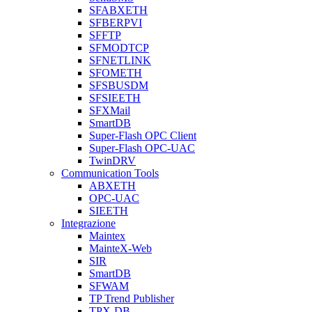
SFABXETH
SFBERPVI
SFFTP
SFMODTCP
SFNETLINK
SFOMETH
SFSBUSDM
SFSIEETH
SFXMail
SmartDB
Super-Flash OPC Client
Super-Flash OPC-UAC
TwinDRV
Communication Tools
ABXETH
OPC-UAC
SIEETH
Integrazione
Maintex
MainteX-Web
SIR
SmartDB
SFWAM
TP Trend Publisher
TPX-DB