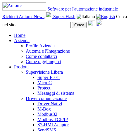
Software per l'automazione industriale
Richiedi AutomaNews
Super-Flash
Cerca
nel sito
Cerca
Home
Azienda
Profilo Azienda
Automa e l'Integrazione
Come contattarci
Come raggiungerci
Prodotti
Supervisione Libera
Super-Flash
MicroC
Protect
Messaggi di sistema
Driver comunicazione
Driver Nativi
M-Box
Modbus32
Modbus TCP/IP
S7-HMI Adapter
SendSMS