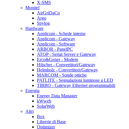
X-SMS
Monitel
AirGriDaCo
Argo
Spylog
Hardware
Applicom - Schede interne
Applicom - Gateway
Applicom - Software
ARBOR - PanelPC
ATOP - Serial Server e Gateway
Erco&Gener - Modem
Hilscher - Convertitori/Gateway
Helmholz - Convertitori/Gateway
MARCOM - Sonde ottiche
PATLITE - Segnalazioni luminose a LED
TIBBO - Gateway Ethernet programmabili
Energia
Energy Data Manager
kWweb
SolarWeb
Altri
Box
Librerie di Base
Optimizer