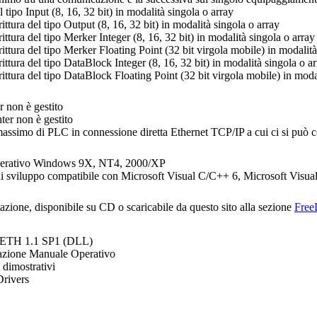
el tipo Input (8, 16, 32 bit) in modalità singola o array
crittura del tipo Output (8, 16, 32 bit) in modalità singola o array
crittura del tipo Merker Integer (8, 16, 32 bit) in modalità singola o array
crittura del tipo Merker Floating Point (32 bit virgola mobile) in modalit
crittura del tipo DataBlock Integer (8, 16, 32 bit) in modalità singola o a
crittura del tipo DataBlock Floating Point (32 bit virgola mobile) in moda
r non è gestito
ter non è gestito
assimo di PLC in connessione diretta Ethernet TCP/IP a cui ci si può c
perativo Windows 9X, NT4, 2000/XP
 sviluppo compatibile con Microsoft Visual C/C++ 6, Microsoft Visual
tazione, disponibile su CD o scaricabile da questo sito alla sezione
Free
EETH
1.1 SP1 (DLL)
zione Manuale Operativo
 dimostrativi
rivers