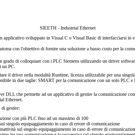
SIEETH - Industrial Ethernet
 applicativo sviluppato in Visual C o Visual Basic di interfacciarsi i
toma con l'obiettivo di fornire una soluzione a basso costo per la conn
in grado di colloquiare con i PLC Siemens utilizzando un driver softwar
i un PC.
tare il driver nella modalità
Runtime,
licenza utilizzabile per una singol
onibile in due taglie:
SMART
per la comunicazione con un solo PLC e
ver DLL che permette ad un applicativo di gestire la comunicazione c
ial Ethernet.
di gestire:
azione con più PLC fino ad un massimo di 100
vi sul singolo equipaggiamento in caso di errore di comunicazione
 inattività sul singolo equipaggiamento in caso di errore di comunicazio
nimo tra una comunicazione e la successiva sul singolo equipaggiamen