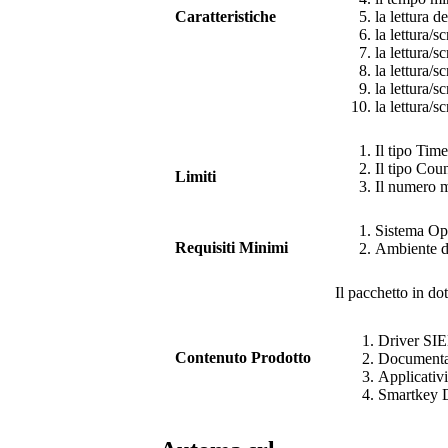
Caratteristiche
la lettura d
la lettura/s
la lettura/s
la lettura/s
la lettura/s
la lettura/s
Il tipo Time
Il tipo Coun
Limiti
Il numero m
Sistema O
Requisiti Minimi
Ambiente di
Il pacchetto in do
Driver
SI
Contenuto Prodotto
Documenta
Applicativi
Smartkey D