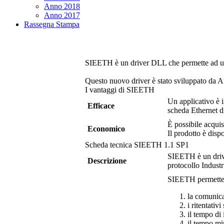
Anno 2018
Anno 2017
Rassegna Stampa
SIEETH
è un driver DLL che permette ad un
Questo nuovo driver è stato sviluppato da Au
I vantaggi di
SIEETH
Un applicativo è 
Efficace
scheda Ethernet d
È possibile acquis
Economico
Il prodotto è disp
Scheda tecnica
SIEETH
1.1 SP1
SIEETH
è un dri
Descrizione
protocollo Industr
SIEETH
permette 
la comunic
i ritentati
il tempo di
il tempo mi