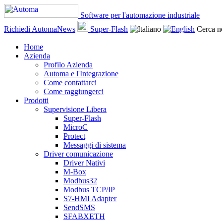
Software per l'automazione industriale
Richiedi AutomaNews
Super-Flash
Cerca ne
Home
Azienda
Profilo Azienda
Automa e l'Integrazione
Come contattarci
Come raggiungerci
Prodotti
Supervisione Libera
Super-Flash
MicroC
Protect
Messaggi di sistema
Driver comunicazione
Driver Nativi
M-Box
Modbus32
Modbus TCP/IP
S7-HMI Adapter
SendSMS
SFABXETH