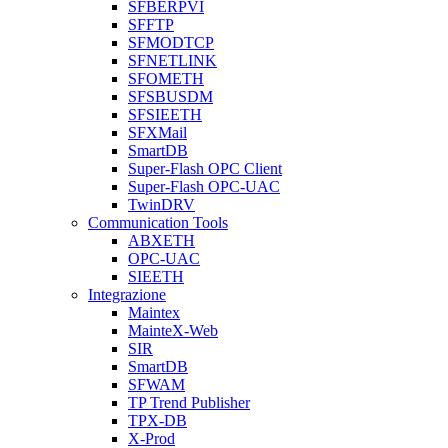
SFBERPVI
SFFTP
SFMODTCP
SFNETLINK
SFOMETH
SFSBUSDM
SFSIEETH
SFXMail
SmartDB
Super-Flash OPC Client
Super-Flash OPC-UAC
TwinDRV
Communication Tools
ABXETH
OPC-UAC
SIEETH
Integrazione
Maintex
MainteX-Web
SIR
SmartDB
SFWAM
TP Trend Publisher
TPX-DB
X-Prod