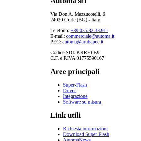
Automa srl
Via Don A. Mazzucotelli, 6
24020 Gorle (BG) - Italy
Telefono:
+39 035.32.33.911
E-mail:
commerciale@automa.it
PEC:
automa@arubapec.it
Codice SDI: KRRH6B9
C.F. e P.IVA 01775590167
Aree principali
Super-Flash
Driver
Integrazione
Software su misura
Link utili
Richiesta informazioni
Download Super-Flash
AutomaNews