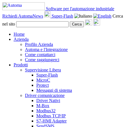
Software per l'automazione industriale
Richiedi AutomaNews
Super-Flash
Cerca
nel sito
Cerca
Home
Azienda
Profilo Azienda
Automa e l'Integrazione
Come contattarci
Come raggiungerci
Prodotti
Supervisione Libera
Super-Flash
MicroC
Protect
Messaggi di sistema
Driver comunicazione
Driver Nativi
M-Box
Modbus32
Modbus TCP/IP
S7-HMI Adapter
SendSMS