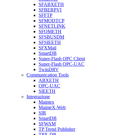
SFABXETH
SFBERPVI
SFFTP
SFMODTCP
SFNETLINK
SFOMETH
SFSBUSDM
SFSIEETH
SFXMail
SmartDB
Super-Flash OPC Client
Super-Flash OPC-UAC
TwinDRV
Communication Tools
ABXETH
OPC-UAC
SIEETH
Integrazione
Maintex
MainteX-Web
SIR
SmartDB
SFWAM
TP Trend Publisher
TPX-DB