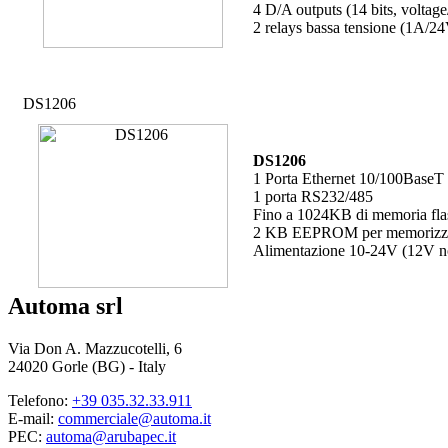
4 D/A outputs (14 bits, voltage/
2 relays bassa tensione (1A/
DS1206
DS1206
1 Porta Ethernet 10/100BaseT
1 porta RS232/485
Fino a 1024KB di memoria flash
2 KB EEPROM per memorizza
Alimentazione 10-24V (12V n
Automa srl
Via Don A. Mazzucotelli, 6
24020 Gorle (BG) - Italy
Telefono:
+39 035.32.33.911
E-mail:
commerciale@automa.it
PEC:
automa@arubapec.it