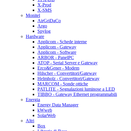
X-Prod
X-SMS
Monitel
AirGriDaCo
Argo
Spylog
Hardware
Applicom - Schede interne
Applicom - Gateway
Applicom - Software
ARBOR - PanelPC
ATOP - Serial Server e Gateway
Erco&Gener - Modem
Hilscher - Convertitori/Gateway
Helmholz - Convertitori/Gateway
MARCOM - Sonde ottiche
PATLITE - Segnalazioni luminose a LED
TIBBO - Gateway Ethernet programmabili
Energia
Energy Data Manager
kWweb
SolarWeb
Altri
Box