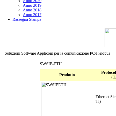
Anno 2020
Anno 2019
Anno 2018
Anno 2017
Rassegna Stampa
Soluzioni Software Applicom per la comunicazione PC/Fieldbus
SWSIE-ETH
Protocoll
Prodotto
(T
Ethernet Si
TI)