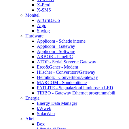
X-Prod
X-SMS
Monitel
AirGriDaCo
Argo
Spylog
Hardware
Applicom - Schede interne
Applicom - Gateway
Applicom - Software
ARBOR - PanelPC
ATOP - Serial Server e Gateway
Erco&Gener - Modem
Hilscher - Convertitori/Gateway
Helmholz - Convertitori/Gateway
MARCOM - Sonde ottiche
PATLITE - Segnalazioni luminose a LED
TIBBO - Gateway Ethernet programmabili
Energia
Energy Data Manager
kWweb
SolarWeb
Altri
Box