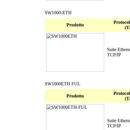
SW1000-ETH
Protocoll
Prodotto
(T
Suite Ethern
TCP/IP
SW1000ETH FUL
Protocoll
Prodotto
(T
Suite Ethern
TCP/IP