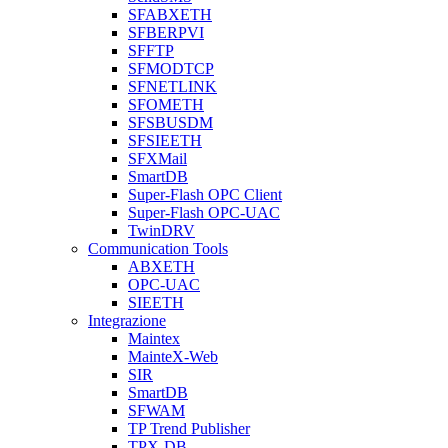
SFABXETH
SFBERPVI
SFFTP
SFMODTCP
SFNETLINK
SFOMETH
SFSBUSDM
SFSIEETH
SFXMail
SmartDB
Super-Flash OPC Client
Super-Flash OPC-UAC
TwinDRV
Communication Tools
ABXETH
OPC-UAC
SIEETH
Integrazione
Maintex
MainteX-Web
SIR
SmartDB
SFWAM
TP Trend Publisher
TPX-DB