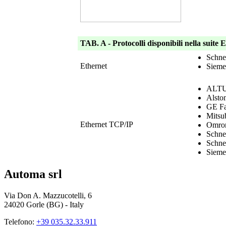
TAB. A - Protocolli disponibili nella suite 
Schne
Ethernet
Siemen
ALTUS
Alsto
GE Fa
Mitsu
Ethernet TCP/IP
Omron
Schne
Schne
Siemen
Automa srl
Via Don A. Mazzucotelli, 6
24020 Gorle (BG) - Italy
Telefono:
+39 035.32.33.911