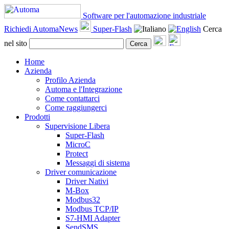
Software per l'automazione industriale
Richiedi AutomaNews
Super-Flash
Cerca
nel sito
Cerca
Home
Azienda
Profilo Azienda
Automa e l'Integrazione
Come contattarci
Come raggiungerci
Prodotti
Supervisione Libera
Super-Flash
MicroC
Protect
Messaggi di sistema
Driver comunicazione
Driver Nativi
M-Box
Modbus32
Modbus TCP/IP
S7-HMI Adapter
SendSMS