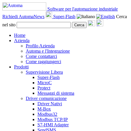
Software per l'automazione industriale
Richiedi AutomaNews
Super-Flash
Cerca
nel sito
Cerca
Home
Azienda
Profilo Azienda
Automa e l'Integrazione
Come contattarci
Come raggiungerci
Prodotti
Supervisione Libera
Super-Flash
MicroC
Protect
Messaggi di sistema
Driver comunicazione
Driver Nativi
M-Box
Modbus32
Modbus TCP/IP
S7-HMI Adapter
SendSMS