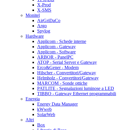
X-Prod
X-SMS
Monitel
AirGriDaCo
Argo
Spylog
Hardware
Applicom - Schede interne
Applicom - Gateway
Applicom - Software
ARBOR - PanelPC
ATOP - Serial Server e Gateway
Erco&Gener - Modem
Hilscher - Convertitori/Gateway
Helmholz - Convertitori/Gateway
MARCOM - Sonde ottiche
PATLITE - Segnalazioni luminose a LED
TIBBO - Gateway Ethernet programmabili
Energia
Energy Data Manager
kWweb
SolarWeb
Altri
Box