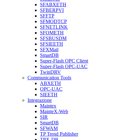
SFABXETH
SFBERPVI
SFFTP
SFMODTCP
SFNETLINK
SFOMETH
SFSBUSDM
SFSIEETH
SFXMail
SmartDB
Super-Flash OPC Client
Super-Flash OPC-UAC
TwinDRV
Communication Tools
ABXETH
OPC-UAC
SIEETH
Integrazione
Maintex
MainteX-Web
SIR
SmartDB
SFWAM
TP Trend Publisher
TPX-DB